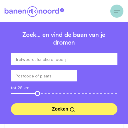
Zoek… en vind de baan van je
dromen
tot 25 km
Zoeken