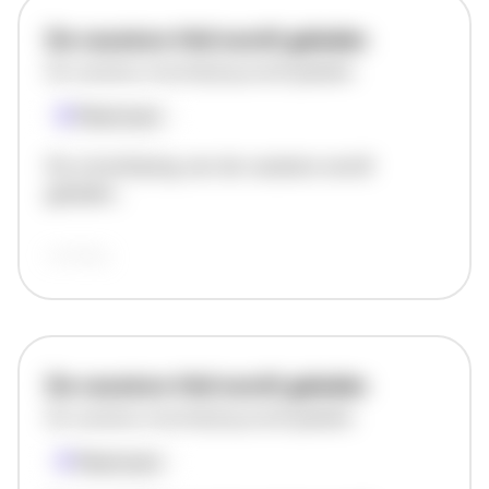
De vacature titel wordt geladen
De vacature omschrijving wordt geladen
Plaatsnaam
De omschrijving van de vacature wordt
geladen..
vandaag
De vacature titel wordt geladen
De vacature omschrijving wordt geladen
Plaatsnaam