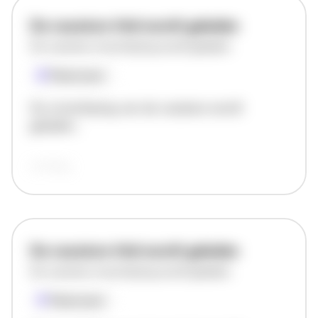
De vacature titel wordt geladen
De vacature omschrijving wordt geladen
Plaatsnaam
De omschrijving van de vacature wordt
geladen..
vandaag
De vacature titel wordt geladen
De vacature omschrijving wordt geladen
Plaatsnaam