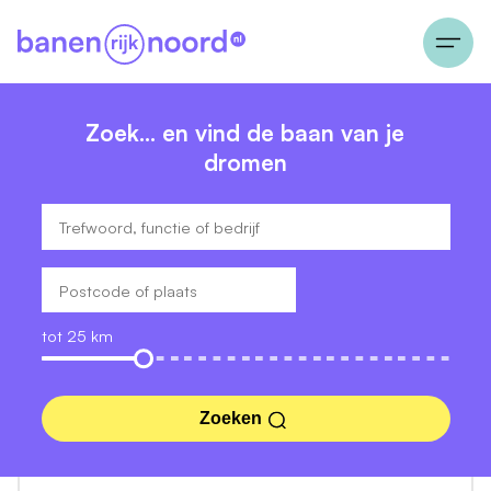
Zoek… en vind de baan van je
dromen
tot 25 km
Zoeken