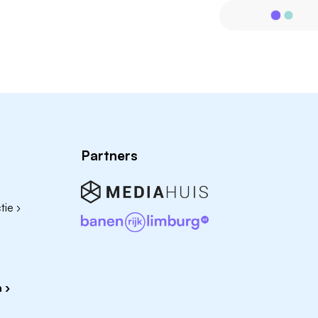
Partners
ie ›
 ›