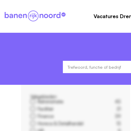
Vacatures Dre
Vakgebieden
Administratie
43
Facilitair
21
Finance
39
Horeca & Detailhandel
13
HR
9