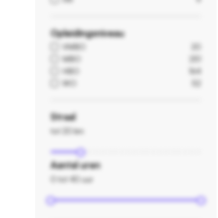
Opleidingsniveau
VMBO
20
MBO
251
HBO
164
WO
52
Straal
tot 20 km
Aantal uren
0 tot 40 uur