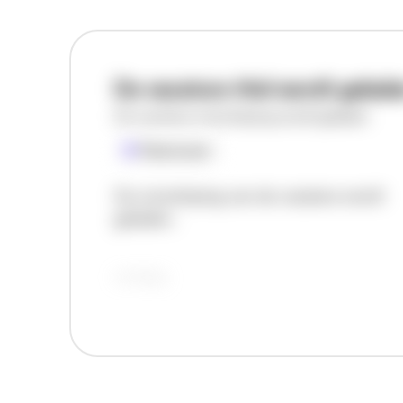
De vacature titel wordt gelad
De vacature omschrijving wordt geladen
Plaatsnaam
De omschrijving van de vacature wordt
geladen..
vandaag