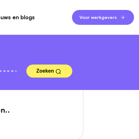
euws en blogs
Voor werkgevers
Zoeken
n..