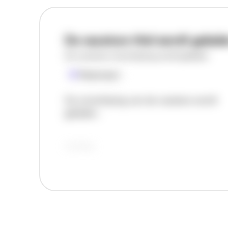
De vacature titel wordt gelad
De vacature omschrijving wordt geladen
Plaatsnaam
De omschrijving van de vacature wordt
geladen..
vandaag