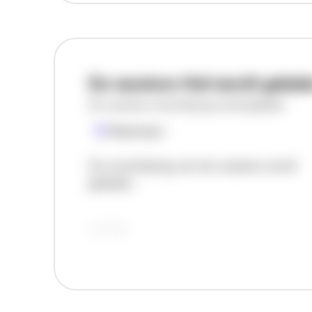
De vacature titel wordt gelad
De vacature omschrijving wordt geladen
Plaatsnaam
De omschrijving van de vacature wordt
geladen..
vandaag