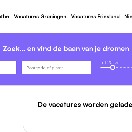
nthe
Vacatures Groningen
Vacatures Friesland
Ni
Zoek… en vind de baan van je dromen
tot 25 km
De vacatures worden gelade