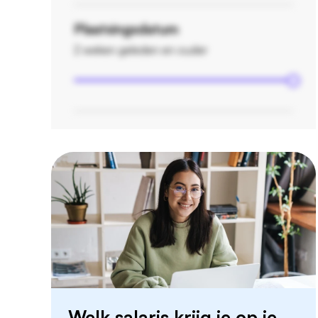
Plaatsingsdatum
2 weken geleden en ouder
Welk salaris krijg je op je