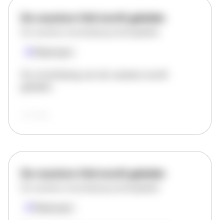
De vacature titel wordt geladen
De vacature omschrijving wordt geladen
Plaatsnaam
De omschrijving van de vacature wordt
geladen..
vandaag
De vacature titel wordt geladen
De vacature omschrijving wordt geladen
Plaatsnaam