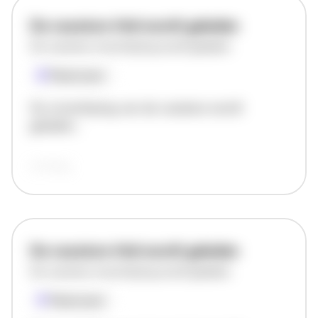
De vacature titel wordt geladen
De vacature omschrijving wordt geladen
Plaatsnaam
De omschrijving van de vacature wordt
geladen..
vandaag
De vacature titel wordt geladen
De vacature omschrijving wordt geladen
Plaatsnaam