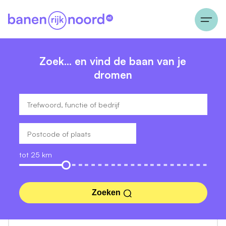
Zoek… en vind de baan van je
dromen
tot 25 km
Zoeken