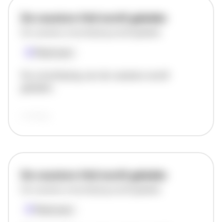
De vacature titel wordt geladen
De vacature omschrijving wordt geladen
Plaatsnaam
De omschrijving van de vacature wordt
geladen..
vandaag
De vacature titel wordt geladen
De vacature omschrijving wordt geladen
Plaatsnaam