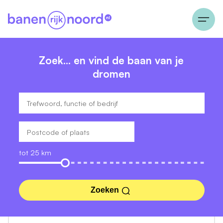
Zoek… en vind de baan van je
dromen
tot 25 km
Zoeken