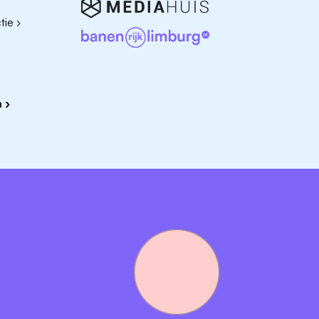
ie ›
 ›