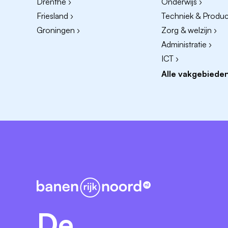
Drenthe ›
Onderwijs ›
Friesland ›
Techniek & Product
Groningen ›
Zorg & welzijn ›
Administratie ›
ICT ›
Alle vakgebieden
De