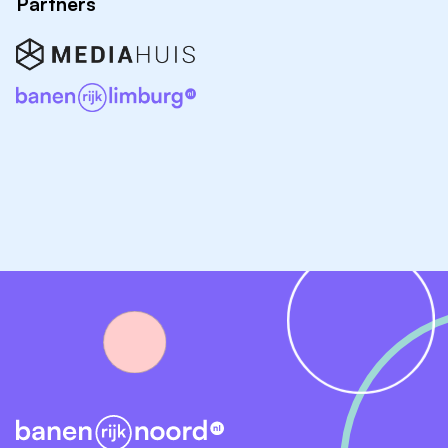
Partners
prioriteiten stellen.
Communicatieve vaardigheden:
helder contact
met collega’s en klanten.
Discretie:
zorgvuldig omgaan met vertrouwelijke
informatie.
Digitale vaardigheden:
werken met moderne
softwarepakketten en systemen.