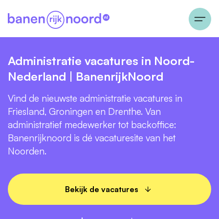
Administratie vacatures in Noord-
Nederland | BanenrijkNoord
Vind de nieuwste administratie vacatures in
Friesland, Groningen en Drenthe. Van
administratief medewerker tot backoffice:
Banenrijknoord is dé vacaturesite van het
Noorden.
Bekijk de vacatures