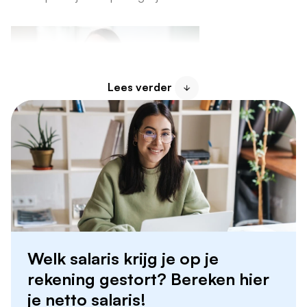
Lees verder
Soorten administratieve functies
Administratief werk kent vele varianten. Populaire
functies in Noord-Nederland zijn:
Welk salaris krijg je op je
Administratief medewerker:
verantwoordelijk
rekening gestort? Bereken hier
voor factuurverwerking, correspondentie en
je netto salaris!
archivering.