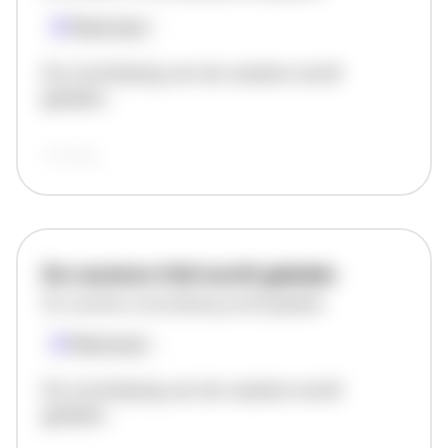
Plaatsnaam
De omschrijving van de vacature wordt
geladen..
vandaag
De vacature titel wordt geladen
De vacature omschrijving wordt geladen
Plaatsnaam
De omschrijving van de vacature wordt
geladen..