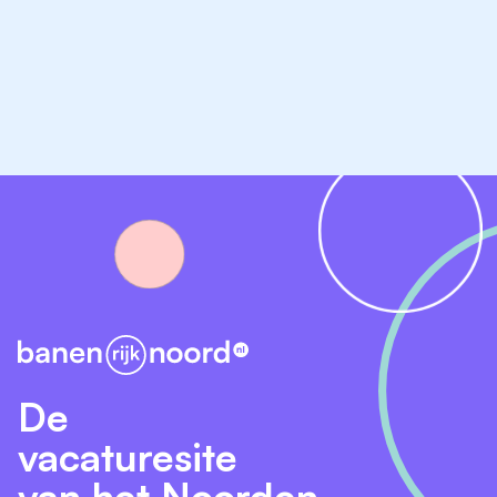
De
vacaturesite
van het Noorden