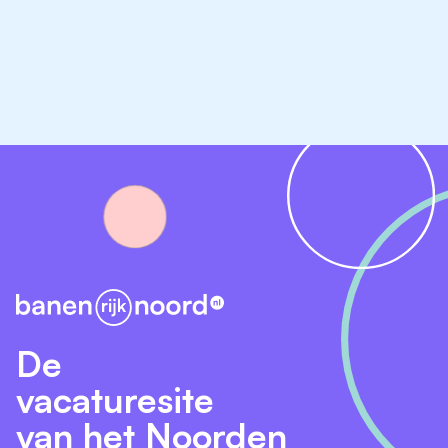
De
vacaturesite
van het Noorden