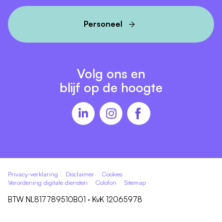
Personeel
Volg ons en
blijf op de hoogte
Privacy-verklaring
Disclaimer
Cookies
Verordening digitale diensten
Colofon
Sitemap
BTW NL817789510B01 · KvK 12065978