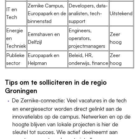
Zernike Campus,
Developers, data-
IT en
Europapark en de
analisten, tech-
Uitstekend
Tech
binnenstad
support
Energie
Engineers,
Eemshaven en
Zeer
en
operators,
Delfzijl
hoog
Techniek
projectmanagers
Publieke
Europapark en
Beleid, HR,
Zeer
sector
Helpman
onderwijs, finance
hoog
Tips om te solliciteren in de regio
Groningen
De Zernike-connectie: Veel vacatures in de tech
en energiesector worden direct gelinkt aan de
innovatielabs op de campus. Netwerken en op de
hoogte blijven van lokale projecten is hier de
sleutel tot succes. Wie actief deelneemt aan