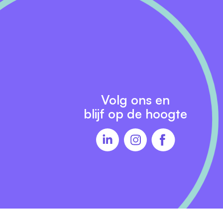
 De
edure en vindt
Volg ons en
blijf op de hoogte