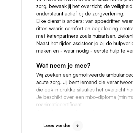
zorg, bewaak jij het overzicht, de veilighei
ondersteunt actief bij de zorgverlening.
Elke dienst is anders: van spoedritten waa
ritten waarin comfort en begeleiding cent
met ketenpartners zoals huisartsen, zieken
Naast het rijden assisteer je bij de hulpve
maken en - waar nodig - eerste hulp te ve
Wat neem je mee?
Wij zoeken een gemotiveerde ambulancechau
acute zorg. Jij bent iemand die verantwoor
die ook in drukke situaties het overzicht ho
Je beschikt over een mbo-diploma (minimaa
reanimatiecertificaat.
Je bent een chauffeur in hart en nieren: je 
Tegelijkertijd heb je affiniteit met zorg 
Lees verder
ondersteunen waar nodig.