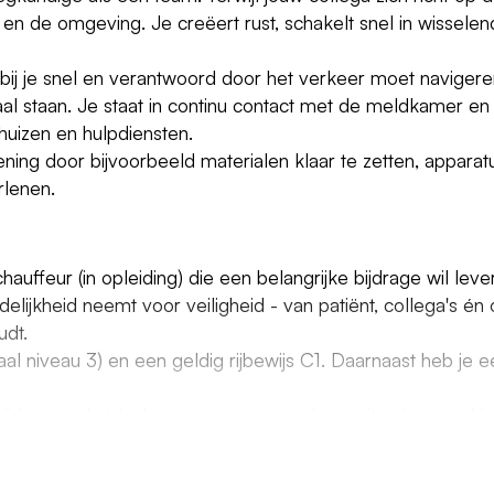
d en de omgeving. Je creëert rust, schakelt snel in wisselen
rbij je snel en verantwoord door het verkeer moet navigere
raal staan. Je staat in continu contact met de meldkamer e
huizen en hulpdiensten.
rlening door bijvoorbeeld materialen klaar te zetten, appara
rlenen.
ffeur (in opleiding) die een belangrijke bijdrage wil lev
delijkheid neemt voor veiligheid - van patiënt, collega's é
udt.
l niveau 3) en een geldig rijbewijs C1. Daarnaast heb je
rijdt soepel, risicobewust en weet verkeerssituaties goed in
en vind je het vanzelfsprekend om de ambulanceverpleegkund