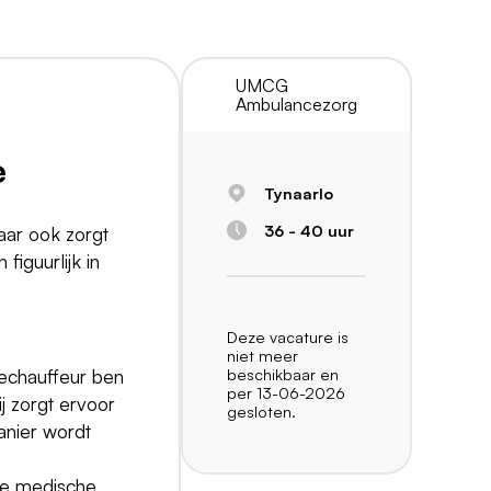
UMCG
Ambulancezorg
e
Tynaarlo
36 - 40 uur
maar ook zorgt
figuurlijk in
Deze vacature is
niet meer
beschikbaar en
cechauffeur ben
per 13-06-2026
ij zorgt ervoor
gesloten.
anier wordt
de medische