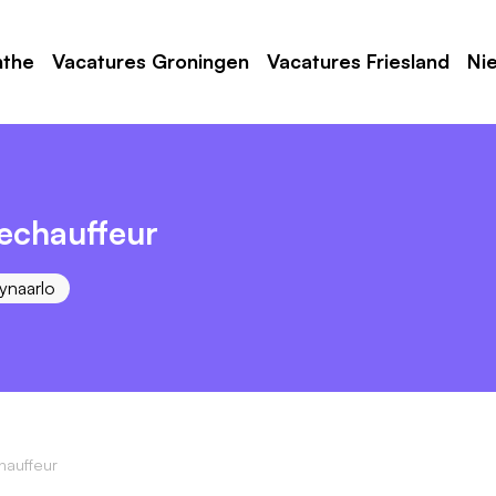
nthe
Vacatures Groningen
Vacatures Friesland
Ni
echauffeur
ynaarlo
auffeur