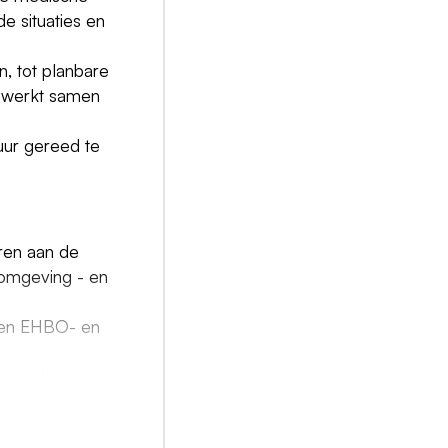
de situaties en
n, tot planbare
n werkt samen
tuur gereed te
eren aan de
n omgeving - en
 een EHBO- en
 te schatten.
ige te