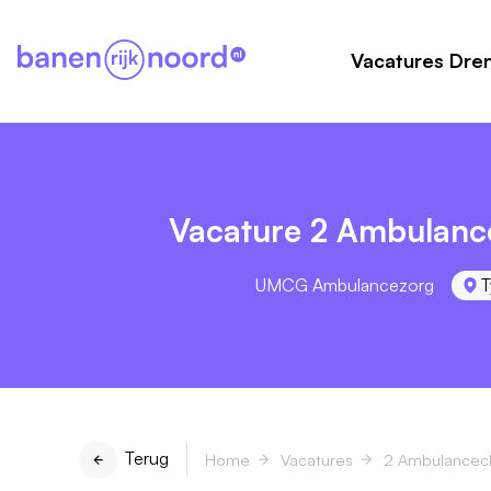
Vacatures Dre
Vacature 2 Ambulanc
UMCG Ambulancezorg
T
Terug
Home
Vacatures
2 Ambulancech