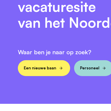
vacaturesite
Solliciteer dan vóór 15 juni a.s. Na de bri
van het Noor
sollicitatiegesprekken staan gepland op 3
plaats op 3 juli a.s.
Waar ben je naar op zoek?
Een nieuwe baan
Personeel