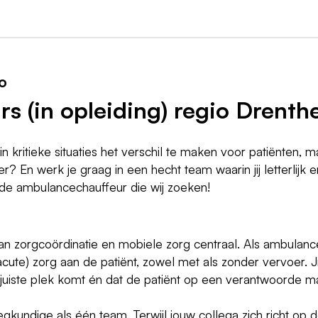
o
s (in opleiding) regio Drenth
m in kritieke situaties het verschil te maken voor patiënten, 
? En werk je graag in een hecht team waarin jij letterlijk en 
 de ambulancechauffeur die wij zoeken!
n zorgcoördinatie en mobiele zorg centraal. Als ambulan
(acute) zorg aan de patiënt, zowel met als zonder vervoer. J
e juiste plek komt én dat de patiënt op een verantwoorde m
undige als één team. Terwijl jouw collega zich richt op 