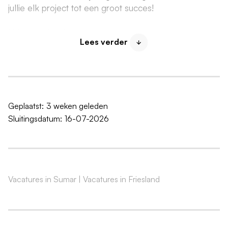
jullie elk project tot een groot succes!
Wat ga je doen:
Lees verder
Je analyseert opdrachten tot in detail en
controleert op volledigheid, uitvoerbaarheid en
planning
Je doet aan budgettering en kostenbeheersing:
inzicht in kosten van materialen, arbeid en
Geplaatst:
3 weken geleden
onderaannemers
Sluitingsdatum:
16-07-2026
Potentiële problemen vroegtijdig signaleren en
oplossen
Zorgen dat het eindproduct voldoet aan technische
en klantgerichte eisen
Vacatures in Sumar
|
Vacatures in Friesland
Je werkt offertes en calculaties uit en houdt de
voortgang scherp in de gaten
Je bent hét aanspreekpunt voor klanten en