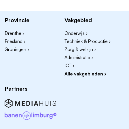
onderaannemers en zorgt voor heldere
communicatie
Je ondersteunt de montagemedewerkers
Provincie
Vakgebied
inhoudelijk en zorgt voor een soepele overdracht
van informatie
Drenthe ›
Onderwijs ›
Je bent stressbestendig, besluitvaardig en
Friesland ›
Techniek & Productie ›
signaleert verbeteringen; je denkt proactief mee
Groningen ›
Zorg & welzijn ›
en vertaalt deze naar slimme oplossingen
Administratie ›
Je vertegenwoordigt ons trots op social-media en
ICT ›
in vakbladen
Alle vakgebieden ›
Je helpt mee nieuwe opdrachten binnen te halen
door jouw klantgerichte houding en scherpe oog
Partners
voor kansen
Wat breng je mee:
HBO werk- en denkniveau
VCA-Vol certificaat