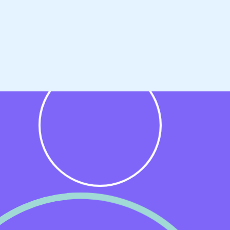
n,
 en
ze
r
-