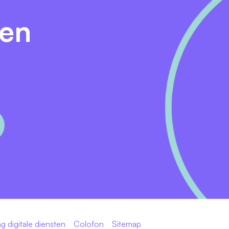
den
trainingen via het interne leerlandschap van Cedin;
 jaar bij een fulltime dienstverband;
en Welzijn waarbij Cedin maar liefst 70% bijdraagt aan je
tto €0,25 per kilometer;
citeren?
e ontvangen je motivatie het liefst in een kort filmpje. Lieve
st toesturen. Mail je motivatie met bijbehorende CV naar
ia
personeel@cedin.nl
. We ontvangen je reactie graag vóó
and op dinsdag 26 mei in Drachten.
g digitale diensten
Colofon
Sitemap