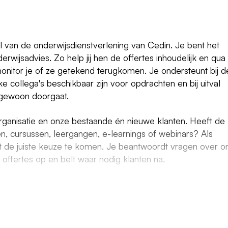
 van de onderwijsdienstverlening van Cedin. Je bent het
rwijsadvies. Zo help jij hen de offertes inhoudelijk en qua
itor je of ze getekend terugkomen. Je ondersteunt bij d
e collega's beschikbaar zijn voor opdrachten en bij uitval
 gewoon doorgaat.
organisatie en onze bestaande én nieuwe klanten. Heeft de
gen, cursussen, leergangen, e-learnings of webinars? Als
ot de juiste keuze te komen. Je beantwoordt vragen over o
offertes op en belt waar nodig klanten na.
proces rondom de organisatie van trainingen, webinars en
e aanmeldingen in ons digitale systeem en houdt in de gat
aining of webinar door te laten gaan. In afstemming met
nformeer je betrokken partijen en zorg je dat alles rondom 