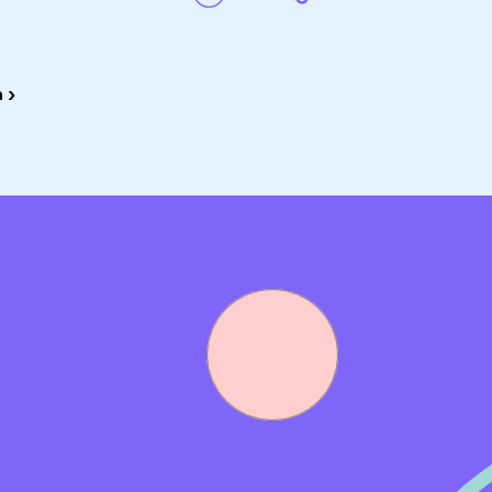
rk doen in het onderwijs en de jeugdhulp.
Wat we doe
amelijk positief bijdragen aan de ontwikkeling van kinderen
 ›
tie. Elke collega draagt daar met zijn of haar werk aan bij.
chten met een gemoedelijke sfeer, waar de collega's graag
chtend en een wandeling maken tijdens de lunch. Kom jij on
t we bij goed functioneren omzetten naar een contract voo
varing gebaseerd op schaal 8, tussen € 2.841,- en € 4.257,
ime dienstverband (36 uur per week);
rkuitvoering, waarbij je bijvoorbeeld ook gedeeltelijk vanuit