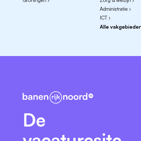
Groningen ›
Zorg & welzijn ›
Waarom Cedin?
Administratie ›
ICT ›
Werken bij Cedin betekent relevant we
doet ertoe in de maatschappij. Wij willen n
Alle vakgebieden
jongeren. Die oprechtheid zit in de organisa
Je komt te werken op onze locatie in Dra
een kop koffie met elkaar drinken in de o
organisatie versterken?
Dit hebben wij jou te bieden:
Een contract voor de duur van 1 jaar da
onbepaalde tijd;
Een contract voor 3 dagen;
De
Een passend salaris, afhankelijk van er
bruto per maand op basis van een fullt
vacaturesite
Veel zelfstandigheid en vrijheid in de we