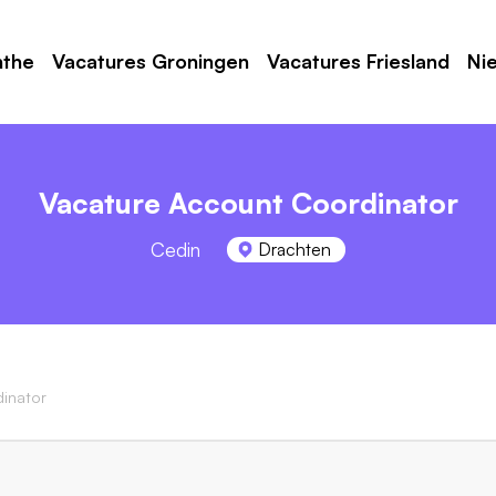
nthe
Vacatures Groningen
Vacatures Friesland
Ni
Vacature Account Coordinator
Cedin
Drachten
inator