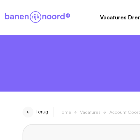
Vacatures Dre
Terug
Home
Vacatures
Account Coord