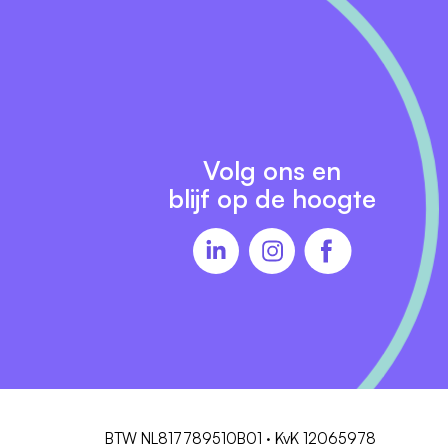
Volg ons en
blijf op de hoogte
r
r
BTW NL817789510B01 · KvK 12065978