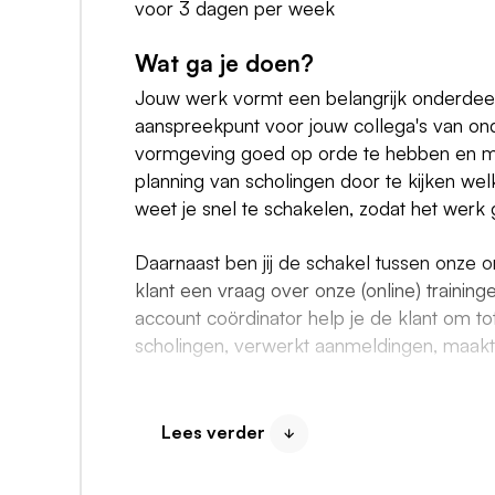
voor 3 dagen per week
Wat ga je doen?
Jouw werk vormt een belangrijk onderdeel
aanspreekpunt voor jouw collega's van onde
vormgeving goed op orde te hebben en mon
planning van scholingen door te kijken welk
weet je snel te schakelen, zodat het werk
Daarnaast ben jij de schakel tussen onze 
klant een vraag over onze (online) trainin
account coördinator help je de klant om t
scholingen, verwerkt aanmeldingen, maakt 
Je bent verantwoordelijk voor het gehele 
eventuele lezingen/symposia. Je beheert d
Lees verder
of er voldoende deelnemers zijn om een tr
collega's neem je hierover beslissingen, i