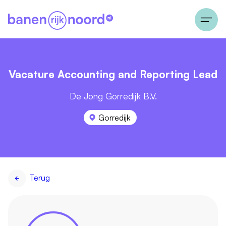
Vacature Accounting and Reporting Lead
De Jong Gorredijk B.V.
Gorredijk
Terug