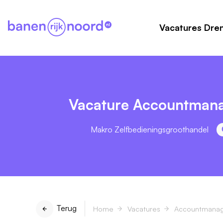
Vacatures Dre
Vacature Accountman
Makro Zelfbedieningsgroothandel
Terug
Home
Vacatures
Accountmanag