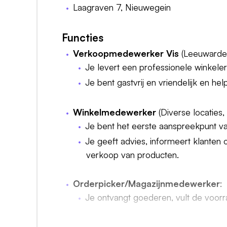
Laagraven 7, Nieuwegein
Functies
Verkoopmedewerker Vis
(Leeuwarden
Je levert een professionele winkele
Je bent gastvrij en vriendelijk en he
Winkelmedewerker
(Diverse locaties, 
Je bent het eerste aanspreekpunt va
Je geeft advies, informeert klanten 
verkoop van producten.
Orderpicker/Magazijnmedewerker
:
Je ontvangt goederen, vult de voorr
Senior Accountmanager Horeca
: