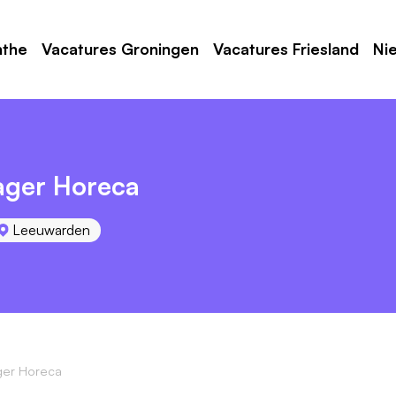
nthe
Vacatures Groningen
Vacatures Friesland
Ni
ager Horeca
Leeuwarden
er Horeca