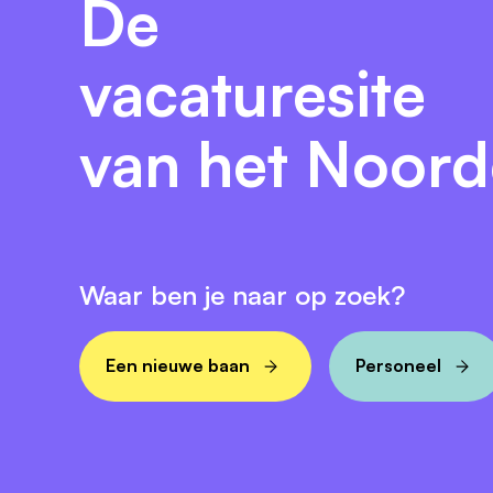
De
vacaturesite
van het Noor
Waar ben je naar op zoek?
Een nieuwe baan
Personeel