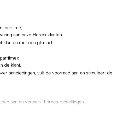
, parttime):
rvaring aan onze Horecaklanten.
lpt klanten met een glimlach.
parttime):
n de klant.
over aanbiedingen, vult de voorraad aan en stimuleert de
aden aan en verwerkt horeca-bestellingen.