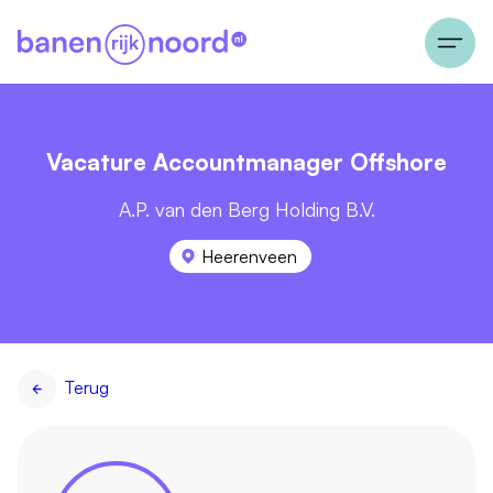
Vacature Accountmanager Offshore
A.P. van den Berg Holding B.V.
Heerenveen
Terug