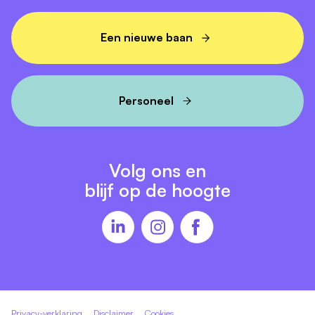
belangrijk klantenbestand en bouwt duurzame relaties
op met klanten en een netwerk van verkooppartners.
Een nieuwe baan
Je werft proactief nieuwe klanten en partners en
onderhoudt bestaande relaties met aandacht en
continuïteit. Je begrijpt wat klanten drijft - hun
Personeel
uitdagingen, doelen en ambities - en vertaalt die naar
passende technologische oplossingen. Daarbij zorg je
voor duidelijke offertes, een soepele orderafhandeling
en een service die verwachtingen overtreft.
Volg ons en
blijf op de hoogte
Je bent verantwoordelijk voor het formuleren en
behalen van de verkoopdoelen binnen de offshore
markt. Daarnaast blijf je goed op de hoogte van
ontwikkelingen, klantwensen en nieuwe
mogelijkheden in de sector. Met jouw marktinzicht en
samenwerkingsgerichte aanpak draag je bij aan de
verdere groei van onze offshore activiteiten. Uiteraard
Privacy-verklaring
Disclaimer
Cookies