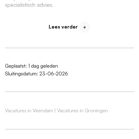
specialistisch advies.
Vergunningverlening
Lees verder
Je beoordeelt aanvragen van nieuwe bedrijven of
bestaande bedrijven die willen uitbreiden of
veranderen. Daarbij:
controleer en toets je de
Geplaatst:
1 dag geleden
Sluitingsdatum:
23-06-2026
luchtkwaliteitsonderzoeken en geurrapporten;
beoordeel je of de best beschikbare technieken
worden toegepast om een zo laag mogelijke
emissie naar de lucht te garanderen;
leg je emissiegrenswaarden en monitoringsplichten
Vacatures in Veendam
|
Vacatures in Groningen
vast in de vergunning. Daarbij kan het voorkomen
dat je een verspreidingsonderzoek uitvoert;
actualiseer je verouderde vergunningen wanneer