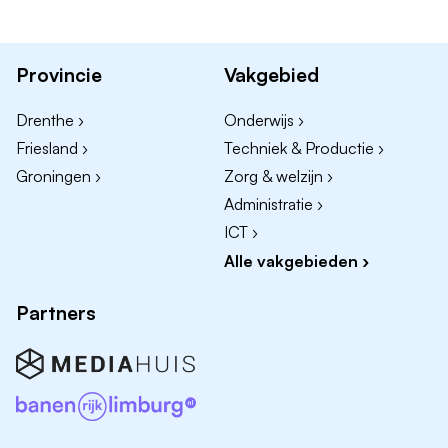
samenwerking;
Voorkomen van overtredingen door inwoners en
ondernemers vooraf goed en duidelijk te
Provincie
Vakgebied
adviseren.
Drenthe ›
Onderwijs ›
Friesland ›
Techniek & Productie ›
Dankzij jouw werk voelen inwoners zich veiliger in hun
Groningen ›
Zorg & welzijn ›
leefomgeving en worden veiligheidsvraagstukken
tijdig en effectief aangepakt.
Administratie ›
ICT ›
Jij helpt de organisatie om elke dag vooruitgang te
Alle vakgebieden ›
boeken, en doet dat met een gezonde dosis lef en
creativiteit - sa dogge wy dat.
Partners
Wie zijn wij? Wa binne wy?
We zijn een prachtige Friese plattelandsgemeente
met 33.000 inwoners en zeventien dorpen. We zijn
een relatief kleine gemeente. Zo sta je veel dichter bij