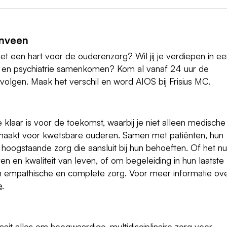
enveen
met een hart voor de ouderenzorg? Wil jij je verdiepen in e
e en psychiatrie samenkomen? Kom al vanaf 24 uur de
MC volgen. Maak het verschil en word AIOS bij Frisius MC.
ie klaar is voor de toekomst, waarbij je niet alleen medische
l maakt voor kwetsbare ouderen. Samen met patiënten, hun
hoogstaande zorg die aansluit bij hun behoeften. Of het nu
n en kwaliteit van leven, of om begeleiding in hun laatste
 van empathische en complete zorg. Voor meer informatie ov
e
.
aait alles om hoogwaardige, multidisciplinaire zorg voor