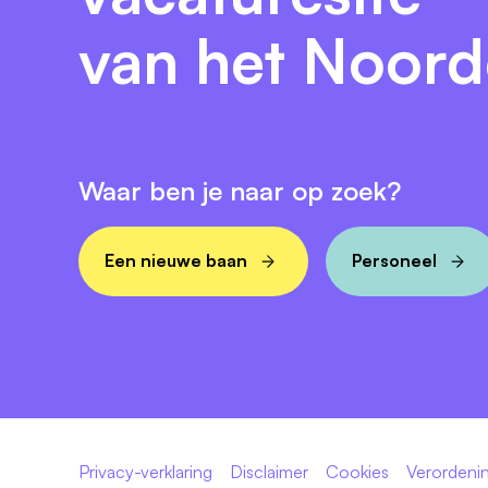
gebruik maken van een aantrekkelijk a
van het Noor
Bel met Liesbeth, Hilda of Claire en kom
krijg je een goed beeld van ons team, de o
welkom!
Waar ben je naar op zoek?
#teamFrisiusMC
Wil jij ook komen werken bij #teamFrisius
Instagramaccount
@frisiusmc
.
Een nieuwe baan
Personeel
Privacy-verklaring
Disclaimer
Cookies
Verordenin