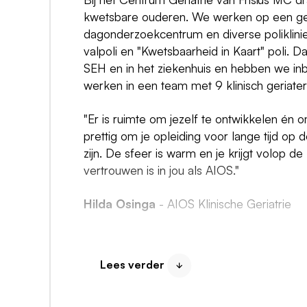
kwetsbare ouderen. We werken op een ges
dagonderzoekcentrum en diverse poliklin
valpoli en "Kwetsbaarheid in Kaart" poli. D
SEH en in het ziekenhuis en hebben we inbr
werken in een team met 9 klinisch geriate
"Er is ruimte om jezelf te ontwikkelen én 
prettig om je opleiding voor lange tijd op 
zijn. De sfeer is warm en je krijgt volop d
vertrouwen is in jou als AIOS."
Hilda Osinga
- AIOS Klinische Geriatrie
Dit ben jij
Je bent een BIG-geregistreerde, leergie
Lees verder
Je kunt goed samenwerken en helder 
Je hebt als ANIOS of co-assistent ervari