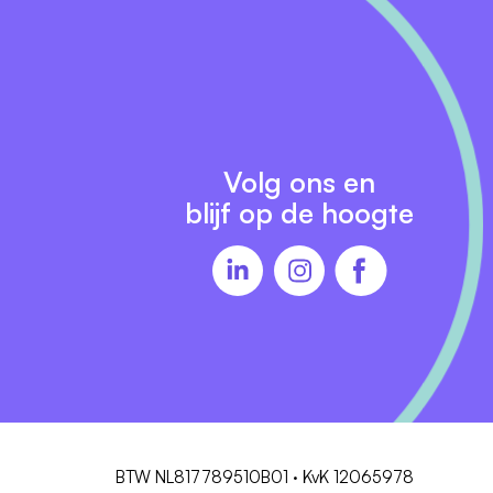
o
te
Volg ons en
blijf op de hoogte
BTW NL817789510B01 · KvK 12065978