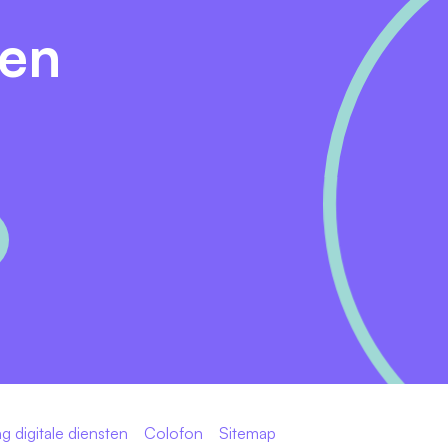
rbeidsvoorwaardenpakket.
den
 eens langs voor een kop koffie of een meeloopmoment. Z
pleiding en de unieke sfeer bij Frisius MC. Je bent van har
MC? Of alvast even digitaal sfeerproeven? Bekijk ons
g digitale diensten
Colofon
Sitemap