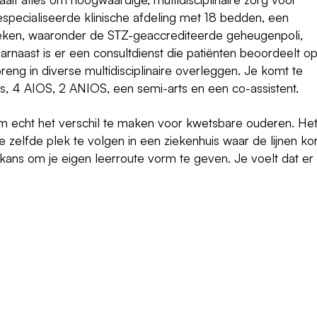
pecialiseerde klinische afdeling met 18 bedden, een
ieken, waaronder de STZ-geaccrediteerde geheugenpoli,
aarnaast is er een consultdienst die patiënten beoordeelt o
eng in diverse multidisciplinaire overleggen. Je komt te
rs, 4 AIOS, 2 ANIOS, een semi-arts en een co-assistent.
om echt het verschil te maken voor kwetsbare ouderen. Het
de zelfde plek te volgen in een ziekenhuis waar de lijnen kor
e kans om je eigen leerroute vorm te geven. Je voelt dat er
rige basisarts.
communiceren.
ng binnen de geriatrie.