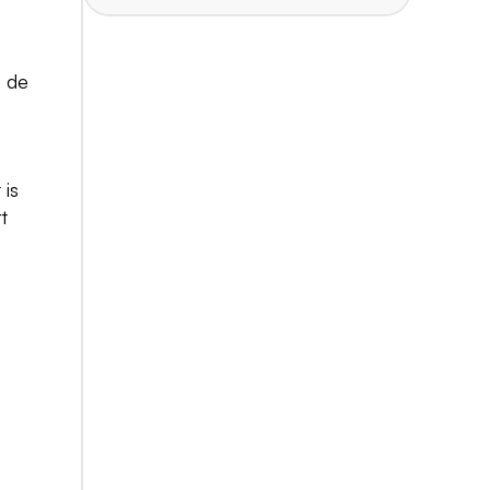
p de
 is
t