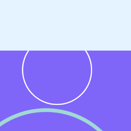
ng
et
.
.