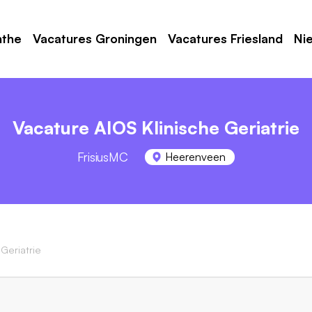
nthe
Vacatures Groningen
Vacatures Friesland
Ni
Vacature AIOS Klinische Geriatrie
FrisiusMC
Heerenveen
Geriatrie