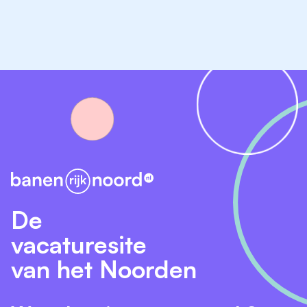
Je bent klant- en samenwerkingsgericht;
Je bent de Nederlandse taal machtig;
Je bent woonachtig in de regio Groningen.
Vragen?
Neem dan contact op met Anita van der Veen,
Recruiter.
De
vacaturesite
van het Noorden