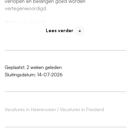
verlopen en belangen goed worden
vertegenwoordigd.
Wat ga je doen?
Jij bent degene die overzicht houdt, het proces
Lees verder
organiseert, verbinding maakt met de andere
achterbangroepen en zorgt dat alles goed verloopt:
van planning en verslaglegging tot communicatie en
afstemming. Verder:
Geplaatst:
2 weken geleden
Je faciliteert en organiseert acht
Sluitingsdatum:
14-07-2026
achterbangroepen, verspreid over verschillende
zorgdomeinen
Je brengt structuur in communicatie, vergaderingen
en verslaglegging
Vacatures in Heerenveen
|
Vacatures in Friesland
Je overlegt periodiek met het dagelijks bestuur van
de OR over de werkwijze van de
achterbangroepen