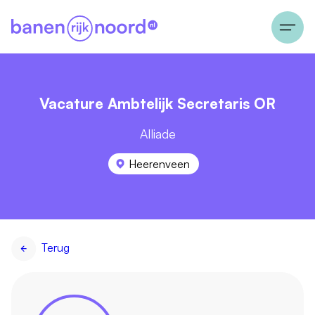
Vacature Ambtelijk Secretaris OR
Alliade
Heerenveen
Terug