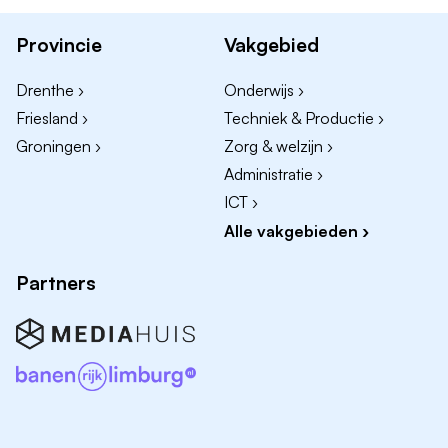
Groningen via
peno@ambulancezorggroningen.nl
of
050-3053040.
Provincie
Vakgebied
Drenthe ›
Onderwijs ›
Gotenburgweg 40
9723 TM Groningen
Friesland ›
Techniek & Productie ›
info@ambulancezorggroningen.nl
Groningen ›
Zorg & welzijn ›
Administratie ›
ICT ›
Alle vakgebieden ›
Partners