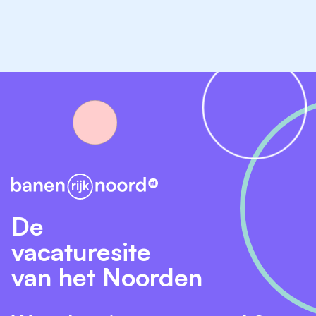
De
vacaturesite
van het Noorden