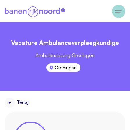
Vacature Ambulanceverpleegkundige
Ambulancezorg Groningen
Groningen
Terug