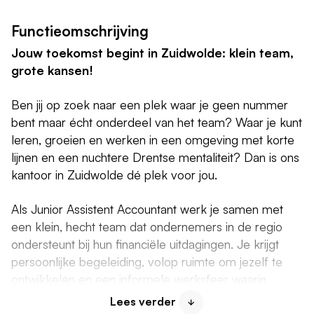
Functieomschrijving
Jouw toekomst begint in Zuidwolde: klein team,
grote kansen!
Ben jij op zoek naar een plek waar je geen nummer
bent maar écht onderdeel van het team? Waar je kunt
leren, groeien en werken in een omgeving met korte
lijnen en een nuchtere Drentse mentaliteit? Dan is ons
kantoor in Zuidwolde dé plek voor jou.
Als Junior Assistent Accountant werk je samen met
een klein, hecht team dat ondernemers in de regio
ondersteunt bij hun financiële uitdagingen. Je krijgt
persoonlijke begeleiding, volop ruimte om jezelf te
ontwikkelen en een informele werksfeer waarin
iedereen voor elkaar klaarstaat. Of je nu net van
Lees verder