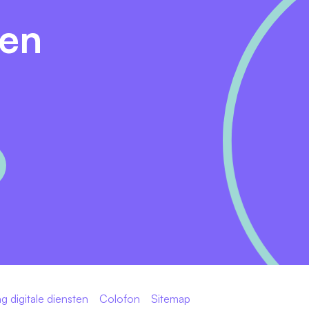
leiden.
den
aar om iets minder te werken.
eel werkstudenten blijven bij ons werken na hun studie.
ere keren per dag onze code. Af = live.
an.
niet-technische collega's die op jouw technische stoel gaan
ke software heeft legacy natuurlijk, maar je hoeft legacy
s zichzelf zijn.
 inclusief vakantiegeld.
s en elke vrijdag een borrel op het mooiste dakterras van
g digitale diensten
Colofon
Sitemap