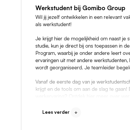
Werkstudent bij Gomibo Group
Wil jij jezelf ontwikkelen in een relevant v
als werkstudent!
Je krijgt hier de mogelijkheid om naast je s
studie, kun je direct bij ons toepassen in 
Program, waarbij je onder andere leert ove
ervaringen uit met andere werkstudenten, b
wordt georganiseerd. Je teamleider begelei
Vanaf de eerste dag van je werkstudentsc
krijgt en de tools om aan de slag te gaan!
werkervaring? Ontdek
hier
meer over werk
Hoe ontwikkelen wij software?
Lees verder
Elk team werkt aan een eigen onderdeel va
maar ook ons warehouse system of ons eig