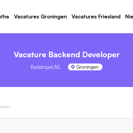
nthe
Vacatures Groningen
Vacatures Friesland
Ni
Vacature Backend Developer
Belsimpel.NL
Groningen
loper