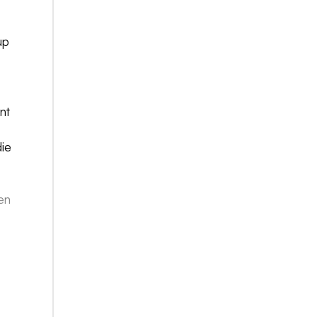
up
nt
die
en