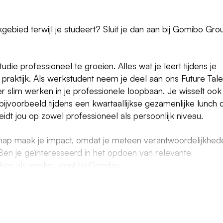
akgebied terwijl je studeert? Sluit je dan aan bij Gomibo Gro
tudie professioneel te groeien. Alles wat je leert tijdens je
de praktijk. Als werkstudent neem je deel aan ons Future Tale
r slim werken in je professionele loopbaan. Je wisselt ook
ijvoorbeeld tijdens een kwartaallijkse gezamenlijke lunch 
dt jou op zowel professioneel als persoonlijk niveau.
hap maak je impact, omdat je meteen verantwoordelijkhed
 Ben je geïnteresseerd in het opdoen van relevante
en als werkstudent bij Gomibo.
n de software. Dit kunnen klantgerichte onderdelen zijn,
en HR systeem. Je ontwikkelt, optimaliseert en