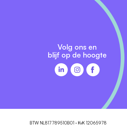
Volg ons en
blijf op de hoogte
BTW NL817789510B01 · KvK 12065978