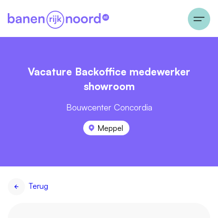
Vacature Backoffice medewerker
showroom
Bouwcenter Concordia
Meppel
Terug