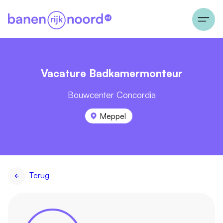
Vacature Badkamermonteur
Bouwcenter Concordia
Meppel
Terug