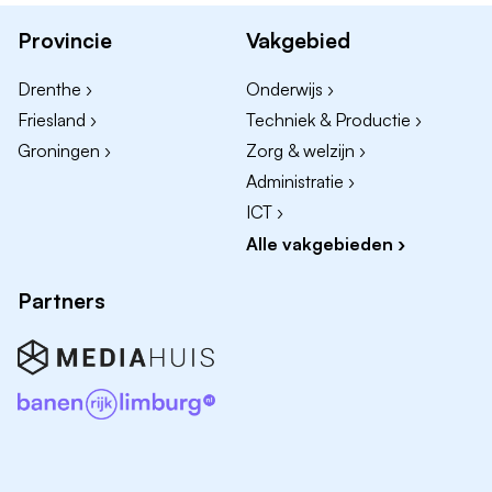
Je bent klantvriendelijk en communicatief vaardig;
Provincie
Vakgebied
Je bent leergierig, betrokken en enthousiast;
Drenthe ›
Onderwijs ›
Je kunt werken met digitale
Friesland ›
Techniek & Productie ›
communicatiemiddelen (bijv. iPad).
Groningen ›
Zorg & welzijn ›
Administratie ›
Wat bieden wij jou?
ICT ›
Een zelfstandige en afwisselende functie;
Alle vakgebieden ›
Werken aan mooie projecten bij klanten;
Arbeidsvoorwaarden volgens de bouw-cao;
Partners
Goed gereedschap en materialen;
Een betrokken en nuchter team;
Mogelijkheden om jezelf verder te ontwikkelen.
Voor inhoudelijke vragen over de functie kun je
contact opnemen met Berto Bisschop via