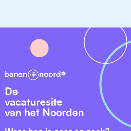
telefoonnummer: 06-15907240.
Wil je meer weten over de procedure? Neem dan
contact op met Marlon Duiven via telefoonnummer
06-21644646 of per mail
m.duiven@bouwcenterconcordia.nl
.
De
vacaturesite
van het Noorden