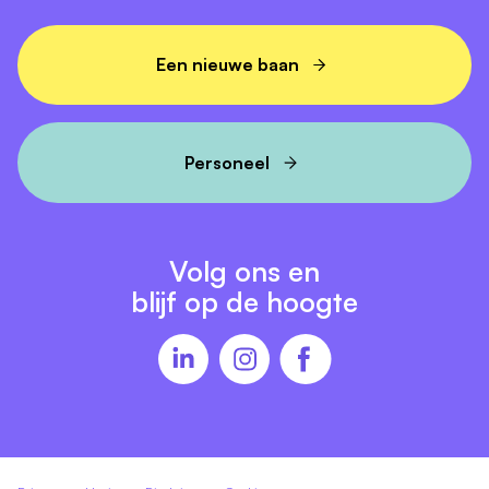
bij klanten aankomen.
Als BBL Logistiek Medewerker maak je onderdeel uit
Een nieuwe baan
van dit proces en leg je een sterke basis voor jouw
carrière in de logistiek.
Personeel
Enthousiast?
Wil jij werken én leren combineren binnen een
organisatie die investeert in jouw ontwikkeling?
Solliciteer dan direct op de functie van BBL Logistiek
Volg ons en
Medewerker bij Health2Work.
blijf op de hoogte
Stuur je cv en motivatie naar
HR@health2work.nl
.