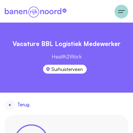
Vacature BBL Logistiek Medewerker
Health2Work
Surhuisterveen
Terug