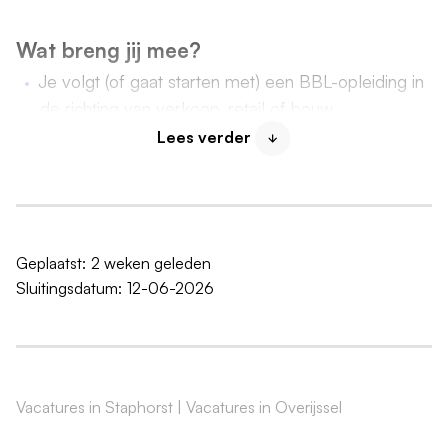
Wat breng jij mee?
Je volgt (of gaat starten met) een BBL-opleiding in
de richting van verkoop, retail of bouw.
Je bent leergierig en gemotiveerd om jezelf te
Lees verder
ontwikkelen.
Je hebt een enthousiaste en klantgerichte houding.
Je kunt goed luisteren en durft vragen te stellen.
Je bent bereid om ook op zaterdagen te werken.
Geplaatst:
2 weken geleden
Sluitingsdatum:
12-06-2026
Wat krijg jij van
Boer
?
Bij Boer Staphorst krijg je de kans om jezelf te
ontwikkelen
in een praktijkgerichte leeromgeving.
Vacatures in Staphorst
|
Vacatures in Overijssel
Een leerwerkplek met goede begeleiding.