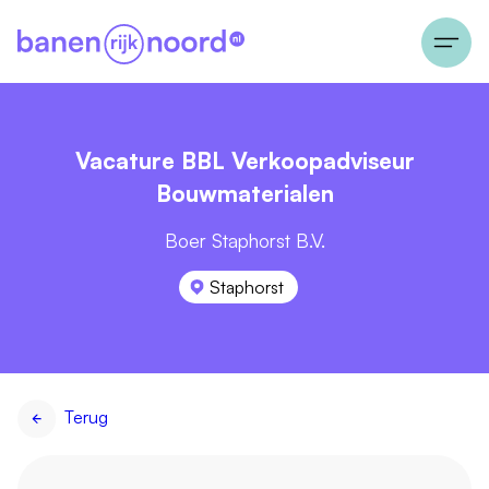
Vacature BBL Verkoopadviseur
Bouwmaterialen
Boer Staphorst B.V.
Staphorst
Terug