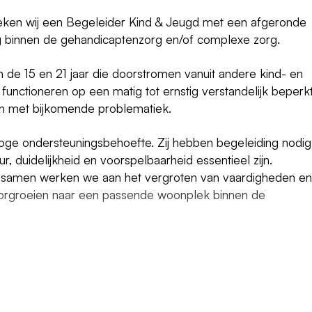
oeken wij een Begeleider Kind & Jeugd met een afgeronde
ng binnen de gehandicaptenzorg en/of complexe zorg.
de 15 en 21 jaar die doorstromen vanuit andere kind- en
functioneren op een matig tot ernstig verstandelijk beperk
n met bijkomende problematiek.
ge ondersteuningsbehoefte. Zij hebben begeleiding nodig
ur, duidelijkheid en voorspelbaarheid essentieel zijn.
ing: samen werken we aan het vergroten van vaardigheden en
oorgroeien naar een passende woonplek binnen de
 hun dagelijkse leven en stimuleer je hen in hun ontwikkeli
uur en helpt de jongeren bij het vergroten van hun vaardigh