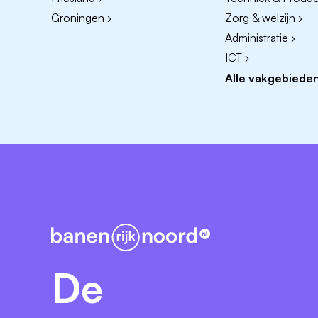
Groningen ›
Zorg & welzijn ›
Wat bieden wij jou?
Administratie ›
ICT ›
Gelijk een vast contract.
Alle vakgebieden
Afwisselende diensten: onregelmatig wer
Salaris: €2893 - €3902,- bruto per maa
Ontwikkelmogelijkheden: trainingen, cu
Goede arbeidsvoorwaarden, waaronder ee
een aantrekkelijke werkkostenregeling.
Hoe nu verder?
We gaan graag met je in gesprek! Stuur je c
kandidaat is gevonden sluiten wij de vacatu
De
Vragen?
Neem contact op met één van onze recruit