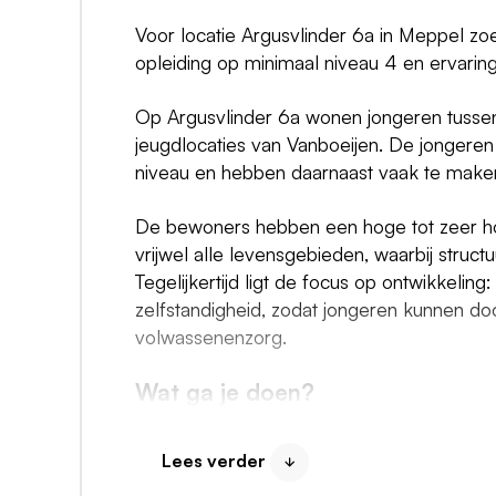
Voor locatie Argusvlinder 6a in Meppel z
opleiding op minimaal niveau 4 en ervari
Op Argusvlinder 6a wonen jongeren tussen 
jeugdlocaties van Vanboeijen. De jongeren 
niveau en hebben daarnaast vaak te make
De bewoners hebben een hoge tot zeer ho
vrijwel alle levensgebieden, waarbij structu
Tegelijkertijd ligt de focus op ontwikkel
zelfstandigheid, zodat jongeren kunnen d
volwassenenzorg.
Wat ga je doen?
Als begeleider ondersteun je de jongeren in
Je biedt nabijheid, duidelijkheid en struct
Lees verder
en zelfredzaamheid.