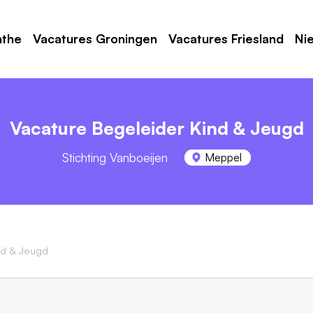
nthe
Vacatures Groningen
Vacatures Friesland
Ni
Vacature Begeleider Kind & Jeugd
Stichting Vanboeijen
Meppel
nd & Jeugd