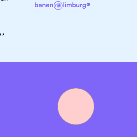
 ›
ken (inclusief slaapdiensten).
nd (cao Gehandicaptenzorg, schaal 40, fulltime).
rsussen en doorgroeikansen.
n eindejaarsuitkering, kortingen via Benefits at Work en
v naar ons toe via de button solliciteer. Zodra de juiste
re.
ers door te bellen of WhatsAppen naar: