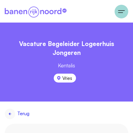
Vacature Begeleider Logeerhuis
Jongeren
Kentalis
Vries
Terug