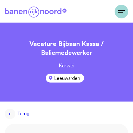
Vacature Bijbaan Kassa /
Baliemedewerker
Karwei
Leeuwarden
Terug