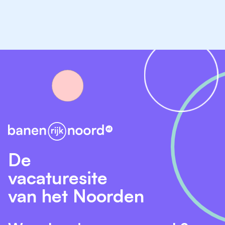
De
vacaturesite
van het Noorden