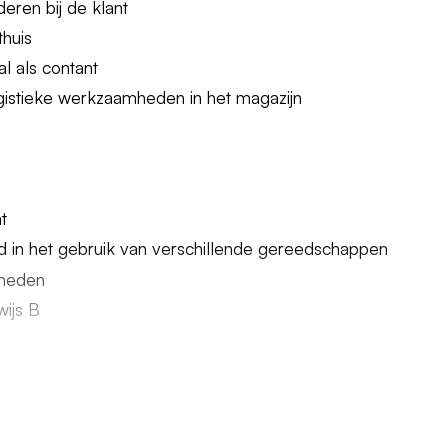
eren bij de klant
thuis
l als contant
ogistieke werkzaamheden in het magazijn
t
ed in het gebruik van verschillende gereedschappen
gheden
wijs B
ast team
,
en
je bent iedere dag op tijd weer thuis