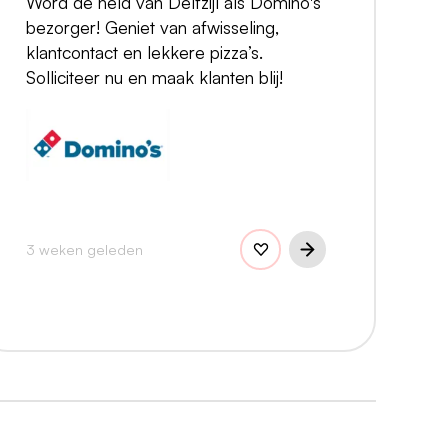
Word de held van Delfzijl als Domino's
bezorger! Geniet van afwisseling,
klantcontact en lekkere pizza’s.
Solliciteer nu en maak klanten blij!
3 weken geleden