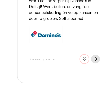
Word fietsbezorger bij Domino's in
Delfzijl! Werk buiten, ontvang fooi,
personeelskorting én volop kansen om
door te groeien. Solliciteer nu!
3 weken geleden