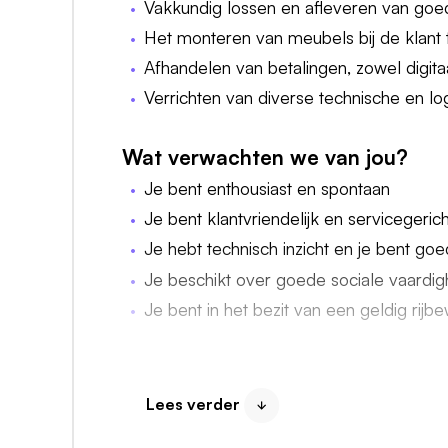
Vakkundig lossen en afleveren van goed
Het monteren van meubels bij de klant 
Afhandelen van betalingen, zowel digitaa
Verrichten van diverse technische en l
Wat verwachten we van jou?
Je bent enthousiast en spontaan
Je bent klantvriendelijk en servicegerich
Je hebt technisch inzicht en je bent go
Je beschikt over goede sociale vaardi
Je bent in het bezit van een geldig rijbe
Wat kun je van ons verwachten?
Een prettige werksfeer in een enthousi
Lees verder
Werkdagen tussen maandag en vrijdag