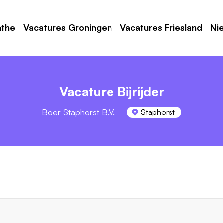
nthe
Vacatures Groningen
Vacatures Friesland
Ni
Vacature Bijrijder
Boer Staphorst B.V.
Staphorst