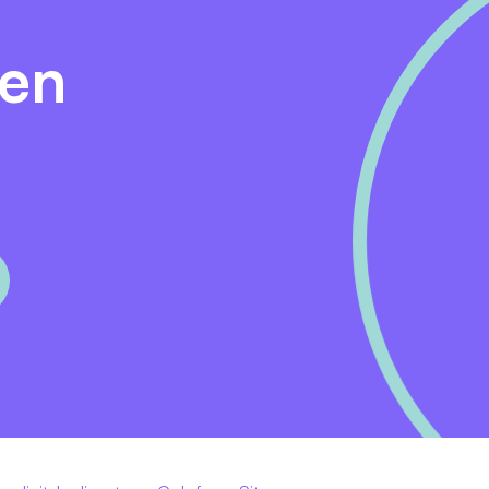
 gewoon even sparren? Neem gerust contact met ons op vi
den
22-466800.