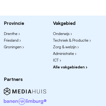
Wie ben jij?
Analytisch, nauwkeurig en zelfstandig ingesteld;
Mbo-werk- en denkniveau richting vastgoed,
Provincie
Vakgebied
installatietechniek of bouwkunde;
Affiniteit met NEN 2767-inspecties en
Drenthe ›
Onderwijs ›
gebouwconditiemetingen;
Friesland ›
Techniek & Productie ›
Communicatief vaardig en klantgericht;
Groningen ›
Zorg & welzijn ›
In het bezit van rijbewijs B;
Administratie ›
ICT ›
Starter of enkele jaren werkervaring.
Alle vakgebieden ›
Wat bieden wij jou?
Partners
Een hecht team met korte lijnen en veel
vertrouwen.
Afwisselende projecten in de maatschappelijk
sector.