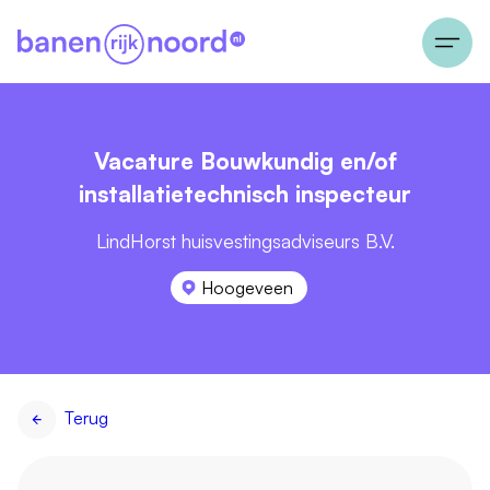
Vacature Bouwkundig en/of
installatietechnisch inspecteur
LindHorst huisvestingsadviseurs B.V.
Hoogeveen
Terug