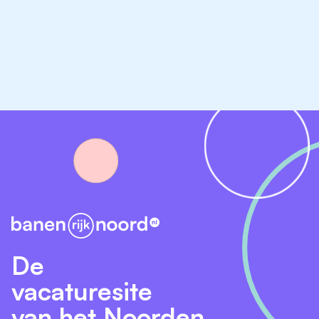
Veel eigen verantwoordelijkheid en ervaren
projectmanagers aan je zijde.
Doorgroeimogelijkheden en vakinhoudelijke
ontwikkeling (we investeren in jouw groei).
Aantrekkelijk salaris passend bij jouw ervaring en
een bonusregeling.
Auto, laptop en telefoon van de zaak.
Een premievrij pensioen.
Waarom LindHorst?
Wij werken vanuit mensgericht bouwen: gebouwen
die passen bij de mensen die ze gebruiken. Met
De
vakkennis, samenwerking en oog voor de lange
vacaturesite
termijn dragen wij bij aan duurzame omgevingen
waarin mensen helemaal tot hun recht komen. Dat
van het Noorden