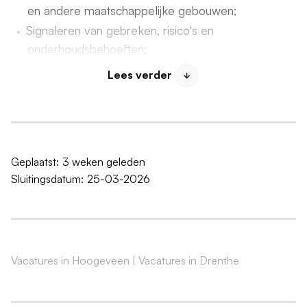
en andere maatschappelijke gebouwen;
Signaleren van gebreken, risico's en
onderhoudsbehoeften;
Vastleggen en verwerken van bevindingen in
Lees verder
digitale inspectiesystemen;
Meewerken aan meerjaren onderhoudsplannen
(MJOP's) en onderhoudsprognoses;
Samen met de projectmanager adviseren van
opdrachtgevers over onderhoud, risico's en
Geplaatst:
3 weken geleden
toekomstige strategieën;
Sluitingsdatum:
25-03-2026
Afstemmen met projectcoördinatoren,
projectmanagers, opdrachtgevers en externe
stakeholders;
Waar nodig inspecties uitvoeren met inzet van een
Vacatures in Hoogeveen
|
Vacatures in Drenthe
drone.