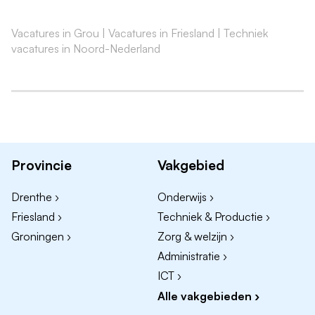
Een afgeronde bouwkundige opleiding;
Enkele jaren relevante werkervaring heeft de
Vacatures in Grou
|
Vacatures in Friesland
|
Techniek
voorkeur;
vacatures in Noord-Nederland
Ervaring met Revit en/of CAD-software;
Goede bouwkundige en technische kennis;
Affiniteit met 3D-visualisaties;
Een zelfstandige werkhouding én teamspirit;
Goede beheersing van de Nederlandse taal in
Provincie
Vakgebied
woord en geschrift.
Drenthe ›
Onderwijs ›
Wat bieden wij?
Friesland ›
Techniek & Productie ›
Een afwisselende functie binnen een enthousiast en
Groningen ›
Zorg & welzijn ›
hecht team;
Administratie ›
Veel vrijheid, verantwoordelijkheid en ruimte voor
ICT ›
eigen initiatief;
Alle vakgebieden ›
Werken aan uitdagende en architectonisch