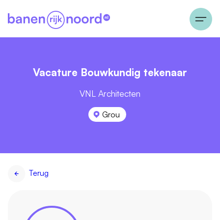
Vacature Bouwkundig tekenaar
VNL Architecten
Grou
Terug