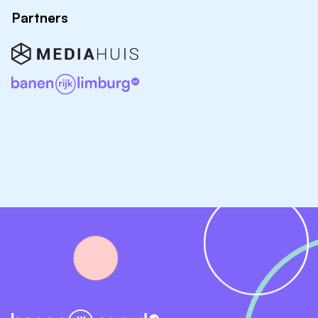
interessante projecten;
Partners
Een inspirerende werkplek in een prachtig
gerenoveerde voormalige kerk;
Volop ruimte om jezelf verder te ontwikkelen en
door te groeien binnen ons bureau;
Mogelijkheden voor het volgen van cursussen,
trainingen en vakgerichte opleidingen;
Intensieve samenwerking met ervaren architecten
en projectleiders, waardoor je jezelf zowel
technisch als persoonlijk kunt ontwikkelen;
Werken met innovatieve technieken zoals BIM,
Virtual Reality en hoogwaardige visualisaties;
Een informele werksfeer met korte lijnen en veel
onderlinge betrokkenheid;
Een dienstverband van 32 tot 40 uur per week;
Arbeidsvoorwaarden conform de cao voor