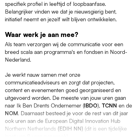
specifiek profiel in leeftijd of loopbaanfase.
Belangrijker vinden we dat je nieuwsgierig bent,
initiatief neemt en jezelf wilt blijven ontwikkelen.
Waar werk je aan mee?
Als team verzorgen wij de communicatie voor een
breed scala aan programma's en fondsen in Noord-
Nederland.
Je werkt nauw samen met onze
communicatieadviseurs en zorgt dat projecten,
content en evenementen goed georganiseerd en
uitgevoerd worden. De meeste van jouw uren gaan
naar Ik Ben Drents Ondernemer (
IBDO
),
TCNN
en de
NOM
. Daarnaast besteed je voor de rest van dit jaar
ook uren aan de European Digital Innovation Hub
Northern Netherlands
(EDIH NN)
(dit is een tijdelijke
inzet van 8 uren per week).