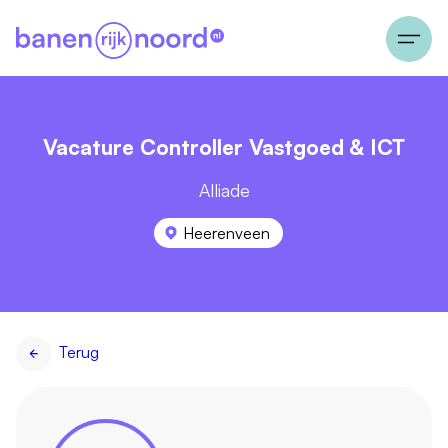
Vacature Controller Vastgoed & ICT
Alliade
Heerenveen
Terug