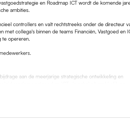
e vastgoedstrategie en Roadmap ICT wordt de komende jar
sche ambities.
cieel controllers en valt rechtstreeks onder de directeur v
en met collega's binnen de teams Financiën, Vastgoed en 
ig te opereren.
0 medewerkers.
n bijdrage aan de meerjarige strategische ontwikkeling en
beleid rondom vastgoed en ICT. Je schakelt makkelijk op
rganisatie en communiceert helder, zowel schriftelijk als
en van contacten en bouwt actief aan een relevant netwerk.
baar en sociaal vaardig. Verder:
esteringen en de interne doorbelastingssystematiek
inanciële haalbaarheid