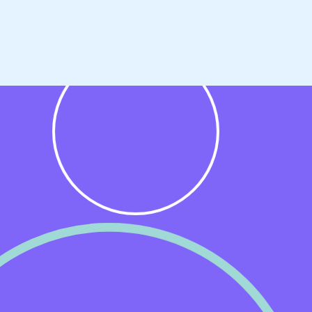
n
van