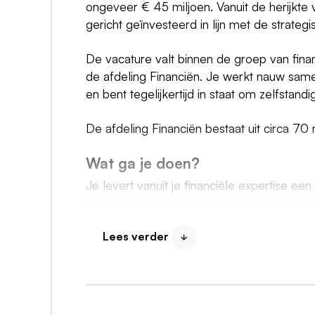
ongeveer € 45 miljoen. Vanuit de herijkt
gericht geïnvesteerd in lijn met de strategi
De vacature valt binnen de groep van finan
de afdeling Financiën. Je werkt nauw sam
en bent tegelijkertijd in staat om zelfstand
De afdeling Financiën bestaat uit circa 7
Wat ga je doen?
Je levert vanuit je financiële expertise ee
adviseert over het financieel-economisch 
verschillende niveaus binnen en buiten de o
mondeling. Je neemt initiatief in het legg
Lees verder
Daarbij ben je analytisch, integer, betrouw
Stel je kaders op voor toekomstige inv
Beoordeel je nieuwe businesscases op f