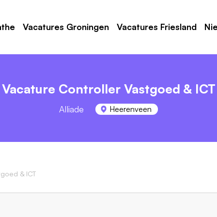
nthe
Vacatures Groningen
Vacatures Friesland
Ni
Vacature Controller Vastgoed & ICT
Alliade
Heerenveen
tgoed & ICT