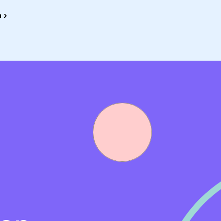
bare functie
 ›
stgoeddossier dat sterk in ontwikkeling is. Ambitieuze,
 Financiën. En dit binnen een grote organisatie die volop i
uto per maand o.b.v. 36 uur. De inschaling is afhankelijk 
dicaptenzorg)
oor 32 tot 36 uur per week
indejaarsuitkering van 8,33%
izen met het ov wordt volledig vergoed
is te werken
waarden, zoals een pensioenregeling en bedrijfsfitness