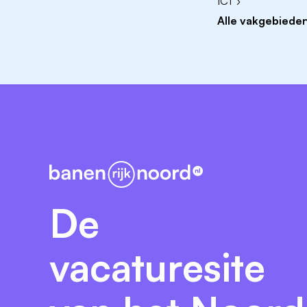
ICT ›
Minimaal 2 jaar ervaring in een vergelijk
Alle vakgebieden
Wat krijg je van ons?
Een uitdagende controllersfunctie in een va
betrokken en professionele collega's binnen
ontwikkeling is. Daarnaast bieden wij jou:
Een goed salaris van max. € 6.975,00 br
ervaring (FWG 65 conform CAO Gehan
Direct een
vast contract
bij Alliade v
Naast vakantietoeslag ontvang je een e
Een passende reiskostenvergoeding, re
De
De mogelijkheid om een deel vanuit hu
En nog meer aantrekkelijke arbeidsvoor
vacaturesite