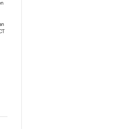
en
an
ICT