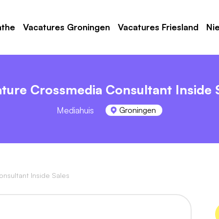
nthe
Vacatures Groningen
Vacatures Friesland
Ni
ture Crossmedia Consultant Inside 
Mediahuis
Groningen
nsultant Inside Sales