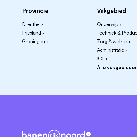
startsalaris afhankelijk is van ervaring en ken
Provincie
Vakgebied
Ben je benieuwd naar wat we je nog mee
arbeidsvoorwaarden.
Drenthe ›
Onderwijs ›
Friesland ›
Techniek & Product
Groningen ›
Zorg & welzijn ›
Administratie ›
ICT ›
Alle vakgebieden