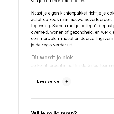
van je commerciële doelen.
Naast je eigen klantenpakket richt je je oo
actief op zoek naar nieuwe adverteerders en 
tegenslag. Samen met je collega’s bepaal
overheid, wonen of gezondheid, en werk j
commerciële mindset en doorzettingsver
je de regio verder uit.
Dit wordt je plek
Je komt terecht in het Inside Sales-team i
met verschillende ervaringsniveaus, waa
centraal staan. Jullie verdelen samen de b
Lees verder
het behalen van de commerciële doelen bin
gedreven en iedereen werkt aan hetzelfde
outside sales, marketing en operations om
Dit neem je mee
Wil je solliciteren?