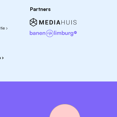
nis die jij in huis hebt.
Partners
r te bieden hebben?
Klik hier
voor al onze
ie ›
 ›