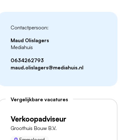
Contactpersoon:
Maud Olislagers
Mediahuis
0634262793
maud.olislagers@mediahuis.nl
Vergelijkbare vacatures
Verkoopadviseur
Groothuis Bouw B.V.
Emmeloord