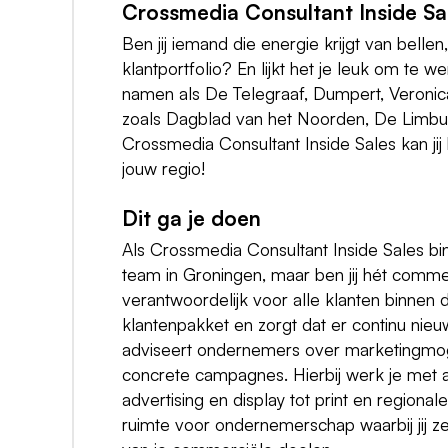
Crossmedia Consultant Inside Sa
Ben jij iemand die energie krijgt van bell
klantportfolio? En lijkt het je leuk om te
namen als De Telegraaf, Dumpert, Veronica
zoals Dagblad van het Noorden, De Limbur
Crossmedia Consultant Inside Sales kan ji
jouw regio!
Dit ga je doen
Als Crossmedia Consultant Inside Sales bi
team in Groningen, maar ben jij hét comme
verantwoordelijk voor alle klanten binnen 
klantenpakket en zorgt dat er continu nieu
adviseert ondernemers over marketingmoge
concrete campagnes. Hierbij werk je met al
advertising en display tot print en regiona
ruimte voor ondernemerschap waarbij jij z