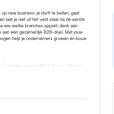
k op new business: je durft te bellen, gaat
laat je niet uit het veld slaan bij de eerste
 je wie welke branches oppakt, denk aan
e aan één gezamenlijk B2B-doel. Met jouw
mogen help je ondernemers groeien én bouw
n Groningen: een hechte club van collega’s
r samenwerking en open communicatie
ranches en regio’s en ondersteunen elkaar bij
nen Inside Sales. De sfeer is informeel,
 B2Bdoel. Je schakelt daarnaast veel met
 campagnes soepel en snel te realiseren.