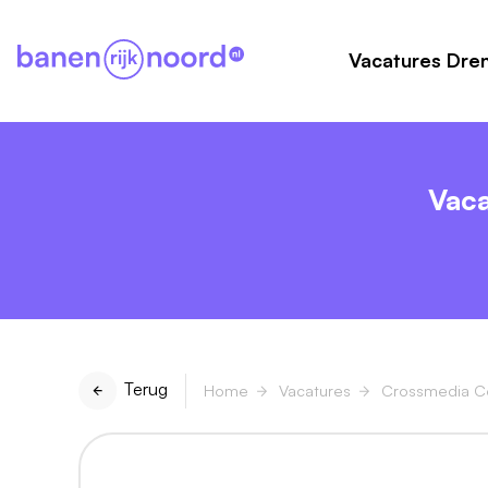
Vacatures Dre
Vaca
Terug
Home
Vacatures
Crossmedia Co