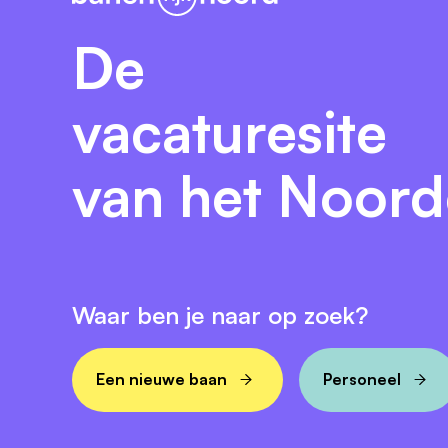
De
vacaturesite
van het Noor
Waar ben je naar op zoek?
Een nieuwe baan
Personeel