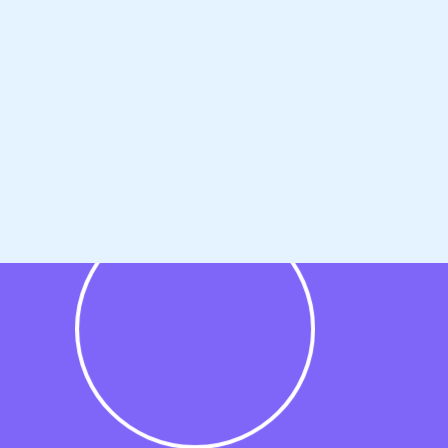
ken we daar graag
Autoservice Knoop,
igenaar en in 2005