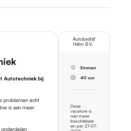
Autobedrijf
Habo B.V.
niek
Emmen
40 uur
t Autotechniek bij
he problemen écht
Deze
 toe is aan meer
vacature is
niet meer
beschikbaar
en per 27-07-
en onderdelen
2026