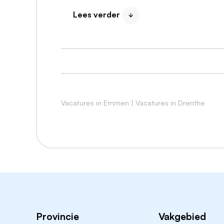
Onderhoud en complexe reparaties uitv
Lees verder
APK-keuringen uitvoeren, als je APK-k
Collega's ondersteunen en coachen bij
Meedenken over de beste technische op
Signaleren van voorraad, onderdelen en
Meedenken in de planning en werkverd
Zorgen voor kwaliteit, netheid en overzi
Vacatures in Emmen
|
Vacatures in Drenthe
Wat breng jij mee?
Wij zoeken een ervaren automonteur, autotec
het interessant om uit te zoeken waar ee
Jij past goed bij deze functie als je:
Een MBO-diploma Autotechniek hebt
Provincie
Vakgebied
Ervaring hebt als automonteur, 1e autote