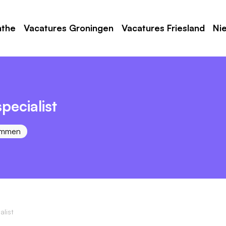
nthe
Vacatures Groningen
Vacatures Friesland
Ni
pecialist
mmen
list