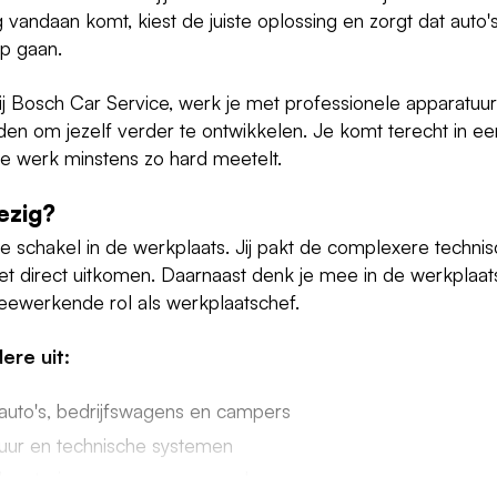
 vandaan komt, kiest de juiste oplossing en zorgt dat auto'
p gaan.
 Bosch Car Service, werk je met professionele apparatuur
den om jezelf verder te ontwikkelen. Je komt terecht in e
n je werk minstens zo hard meetelt.
ezig?
ijke schakel in de werkplaats. Jij pakt de complexere techn
iet direct uitkomen. Daarnaast denk je mee in de werkplaat
eewerkende rol als werkplaatschef.
re uit:
auto's, bedrijfswagens en campers
ur en technische systemen
che storingen opsporen en oplossen