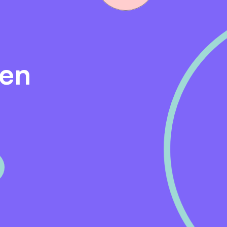
 en repareren we alle merken auto's, bedrijfswagens en 
opafdeling, waar we een ruime voorraad jong gebruikte o
den
doen we niet alleen met goede techniek, maar vooral same
 het Jaar: iets waar we trots op zijn.
nische kennis écht telt
g en afwisseling in merken
 Service autobedrijf
sche ondersteuning
lijnen
gemotiveerde collega's
an 40 uur per week