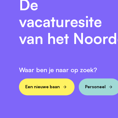
De
Als Bosch Car Service garage onderhouden
vacaturesite
onze werkplaats hebben we ook een verko
aanbieden.
van het Noor
We willen verwachtingen overtreffen. Dat 
2022 waren we halvefinalist Autobedrijf van
Wat je van ons krijgt
Een afwisselende baan waarin jouw tech
Waar ben je naar op zoek?
Veel diagnosewerk, technische uitdagin
Werken bij een professioneel Bosch Car
Een nieuwe baan
Personeel
Moderne diagnoseapparatuur en techni
Een hecht, mensgericht team met korte 
No-nonsense cultuur met gezellige en 
Brutosalaris vanaf € 3.000 op basis v