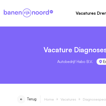
Vacatures Dre
Vacature Diagnoses
Autobedrijf Habo B.V.
E
Terug
Home
Vacatures
Diagnosespecia