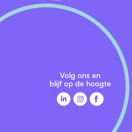
campers. Naast
ccasions
n als team. In
Volg ons en
blijf op de hoogte