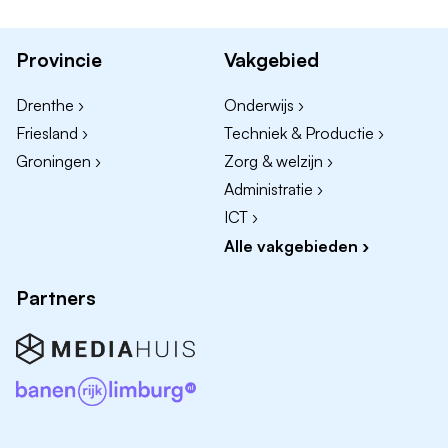
met betaalbare woonruimte.
Provincie
Vakgebied
Wie ben jij?
Je bent afgestudeerd dierenarts of hebt enkele
Drenthe ›
Onderwijs ›
jaren ervaring.
Friesland ›
Techniek & Productie ›
Je bent leergierig, enthousiast en klantgericht.
Groningen ›
Zorg & welzijn ›
Je communiceert helder en werkt graag samen.
Administratie ›
Je wilt je ontwikkelen in de breedte van de
ICT ›
diergeneeskunde, met ruimte om later een eigen
Alle vakgebieden ›
aandachtsgebied te kiezen.
Partners
Over AniCura Het Ravelijn
Wij zijn een moderne gezelschapsdierenpraktijk in
Steenwijk, onderdeel van AniCura Nederland. We
combineren hoogwaardige diergeneeskunde met een
persoonlijke, collegiale sfeer.