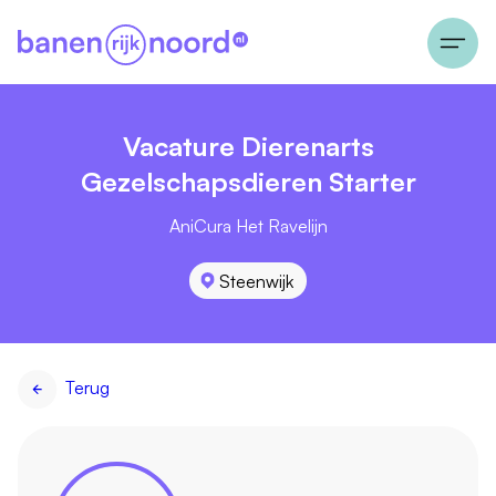
Vacature Dierenarts
Gezelschapsdieren Starter
AniCura Het Ravelijn
Steenwijk
Terug