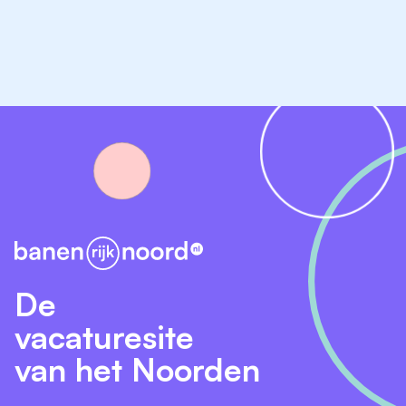
Interesse?
Wil jij je ontwikkelen in een praktijk waar je veel kunt
leren én met plezier werkt? Reageer dan direct of
neem contact op met:
Robin Pape
Werving & Selectie - AniCura Nederland
E-mail:
robin.pape@anicura.nl
De
vacaturesite
van het Noorden