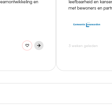
 teamontwikkeling en
leefbaarheid en kans
met bewoners en partn
3 weken geleden