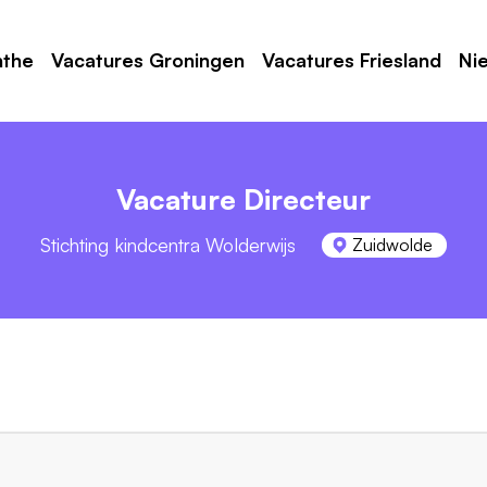
nthe
Vacatures Groningen
Vacatures Friesland
Ni
Vacature Directeur
Stichting kindcentra Wolderwijs
Zuidwolde