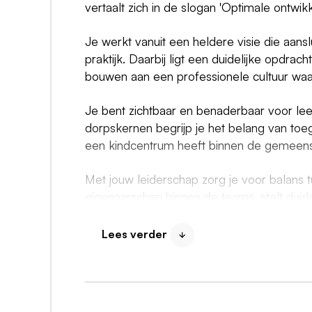
vertaalt zich in de slogan 'Optimale ontwik
Je werkt vanuit een heldere visie die aanslu
praktijk. Daarbij ligt een duidelijke opdrac
bouwen aan een professionele cultuur waar
Je bent zichtbaar en benaderbaar voor lee
dorpskernen begrijp je het belang van toe
een kindcentrum heeft binnen de gemeens
Met jouw leiderschap zorg je voor balans t
eigenaarschap binnen de teams, stelt duidel
Tegelijkertijd geef je ruimte aan ontwikkeli
Lees verder
Jij brengt mee
Je bent een ervaren en inspirerende leider 
begrijpt de dynamiek van kleine scholen e