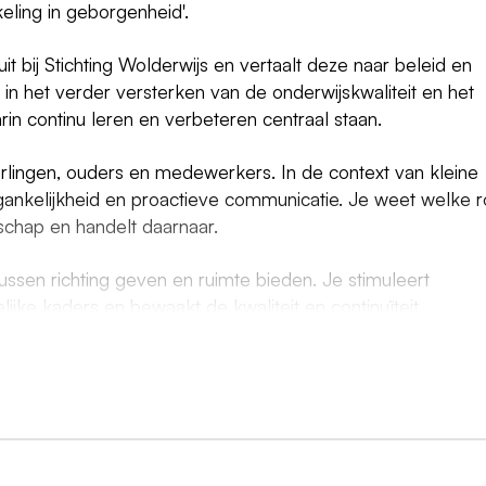
keling in geborgenheid'.
it bij Stichting Wolderwijs en vertaalt deze naar beleid en
ht in het verder versterken van de onderwijskwaliteit en het
in continu leren en verbeteren centraal staan.
rlingen, ouders en medewerkers. In de context van kleine
gankelijkheid en proactieve communicatie. Je weet welke r
chap en handelt daarnaar.
ussen richting geven en ruimte bieden. Je stimuleert
ijke kaders en bewaakt de kwaliteit en continuïteit.
ng en vernieuwing en schakel je flexibel tussen beide locati
in het primair onderwijs met aantoonbare senioriteit. Je
n weet teams te versterken.