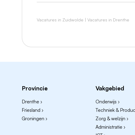
Je beschikt over:
Een heldere visie op onderwijs, opvang 
Vacatures in Zuidwolde
|
Vacatures in Drenthe
Strategisch inzicht en het vermogen ko
Ervaring met het aansturen van teams e
Sterke communicatieve vaardigheden e
Sensitiviteit voor wat er speelt binne
Affiniteit met kinderopvang en integra
Affiniteit met de Daltonprincipes
Provincie
Vakgebied
Je bent betrokken, energiek en besluitvaa
duidelijkheid.
Drenthe ›
Onderwijs ›
Friesland ›
Techniek & Product
Wij bieden jou
Groningen ›
Zorg & welzijn ›
Een betekenisvolle functie binnen twee
Administratie ›
Een organisatie waarin samenwerking, v