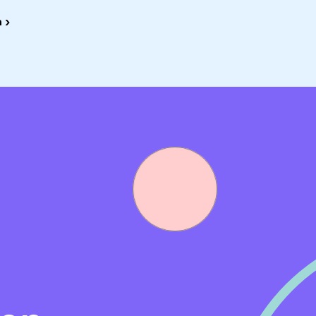
ting Wolderwijs
 ›
ao Primair Onderwijs, schaal D12.
 vacature kun je contact opnemen met Bas Guchelaar (coll
ail op
bas.guchelaar@wolderwijs.nl
. Vragen over de
nke (HR adviseur) via 0528-741702 of per e-mail op