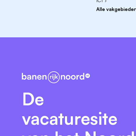
ICT ›
Een professioneel netwerk binnen Stich
Alle vakgebieden
Ondersteuning vanuit de staforganisatie
Ruimte voor eigen ontwikkeling
De functie wordt ingeschaald conform de c
Kom in contact
Voor informatie over de kindcentra en de
van bestuur) via 0528-741700 of per e-m
procedure kun je stellen aan Dick ten Bri
dick.tenbrinke@wolderwijs.nl
.
De
vacaturesite