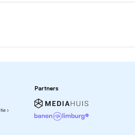
en organisatieontwikkeling
ers te bepalen en vast te houden
n het bouwen aan een professionele cultuur
n een toegankelijke houding
n teams, ouders en de dorpsgemeenschap
le samenwerking
Partners
rdig. Je weet mensen te verbinden, benut talenten en creë
ie ›
 betrokken kindcentra
ertrouwen en ontwikkeling centraal staan