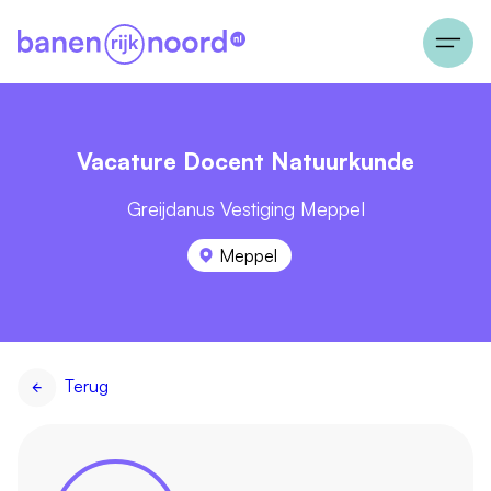
Vacature Docent Natuurkunde
Greijdanus Vestiging Meppel
Meppel
Terug