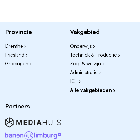
rolmodel en begeleider. Zo help je leerlingen groeien
in geloof én in verbinding - met God, zichzelf en de
mensen om hen heen.
Provincie
Vakgebied
Jij…
Drenthe ›
Onderwijs ›
leeft vanuit je geloof, in lijn met onze identiteit, en
Friesland ›
Techniek & Productie ›
wil daarin ook zelf blijven groeien
Groningen ›
Zorg & welzijn ›
vindt het belangrijk om dat zichtbaar te maken in je
Administratie ›
werk
ICT ›
maakt ons team sterker met wie je bent en wat je
Alle vakgebieden ›
meebrengt
Partners
Leven is… leren samenleven
Greijdanus is meer dan een school: het is een leer-,
leef- en geloofsgemeenschap. Een plek waar je vanuit
vertrouwen werkt, waar je gezien wordt, en waar elke