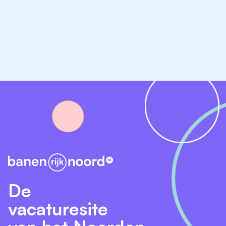
Aantal uren:
17 uur per week
De
vacaturesite