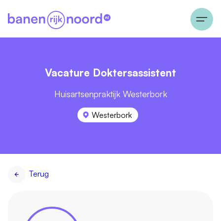
Vacature Doktersassistent
Huisartsenpraktijk Westerbork
Westerbork
Terug