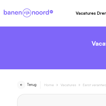
Vacatures Dre
Vaca
Terug
Home
Vacatures
Eerst verantw