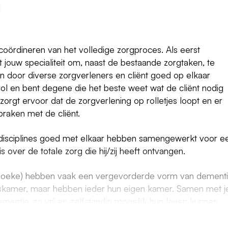
l
n coördineren van het volledige zorgproces. Als eerst
 jouw specialiteit om, naast de bestaande zorgtaken, te
 door diverse zorgverleners en cliënt goed op elkaar
 rol en bent degene die het beste weet wat de cliënt nodig
 zorgt ervoor dat de zorgverlening op rolletjes loopt en er
raken met de cliënt.
e disciplines goed met elkaar hebben samengewerkt voor e
s over de totale zorg die hij/zij heeft ontvangen.
ehoeke) hebben vaak een vergevorderde vorm van dementi
iskamer, maar hebben ieder hun eigen kamer. Samen met j
dementie, zo vrij en zelfstandig mogelijk hun leven kunnen
ie zijn ingericht volgens het concept "kleinschalig wone
vingsgerichte zorg.