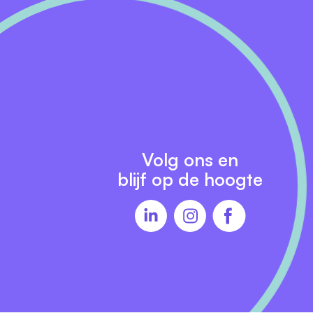
eid
Volg ons en
blijf op de hoogte
uw
lde
g is
 24