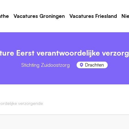
nthe
Vacatures Groningen
Vacatures Friesland
Ni
ture Eerst verantwoordelijke verzor
Stichting Zuidoostzorg
Drachten
oordelijke verzorgende