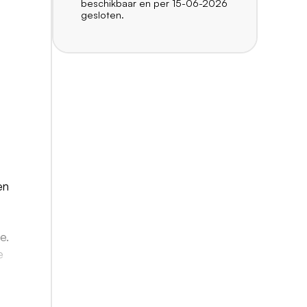
beschikbaar en per 15-06-2026
gesloten.
en
e.
e
n"