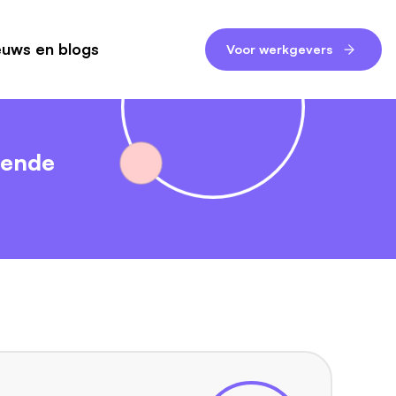
euws en blogs
Voor werkgevers
gende