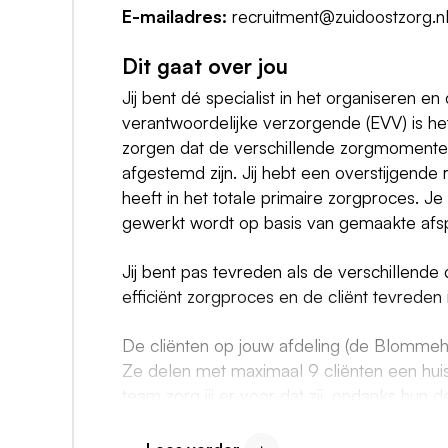
E-mailadres:
recruitment@zuidoostzorg.n
Dit gaat over jou
Jij bent dé specialist in het organiseren e
verantwoordelijke verzorgende (EVV) is het
zorgen dat de verschillende zorgmomenten
afgestemd zijn. Jij hebt een overstijgende
heeft in het totale primaire zorgproces. Je
gewerkt wordt op basis van gemaakte afsp
Jij bent pas tevreden als de verschillend
efficiënt zorgproces en de cliënt tevreden i
De cliënten op jouw afdeling (de Blomm
Ze delen met maximaal 9 cliënten een hu
team zorg jij er voor dat zij, ondanks hun 
leiden. De Blommehoeke heeft 8 woningen d
en er wordt gewerkt volgens de visie bele