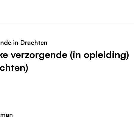
ende in Drachten
ke verzorgende (in opleiding)
achten)
fman