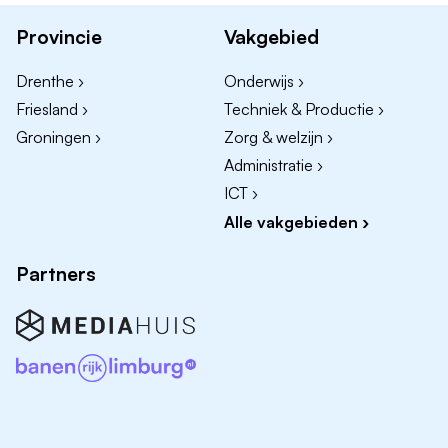
administratie.
Provincie
Vakgebied
Signaleren van verbeterkansen binnen facilitaire
processen.
Drenthe ›
Onderwijs ›
Friesland ›
Techniek & Productie ›
Wij bieden
Groningen ›
Zorg & welzijn ›
Een veelzijdige functie met veel zelfstandigheid.
Administratie ›
Een prettige informele werksfeer in een team van
ICT ›
vijf collega's.
Alle vakgebieden ›
Beschikbaar op maandag, woensdag, donderdag
(eventueel een vierde dag in overleg).
Partners
24 vakantiedagen, met de mogelijkheid om deze
uit te breiden met ADV dagen.
Werk je extra uren? Je kiest zelf of je ze laat
uitbetalen of inwisselt voor extra vrije tijd.
Uitgebreide secundaire arbeidsvoorwaarden, zoals
een reiskostenvergoeding, pensioenopbouw, een