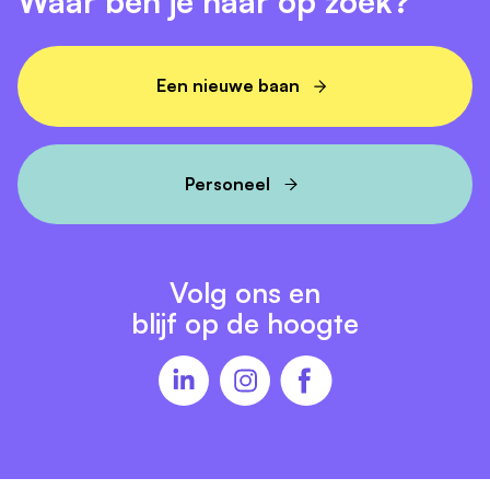
Waar ben je naar op zoek?
Coördinator?
Je bent organisatorisch sterk en houdt van
Een nieuwe baan
aanpakken.
Je werkt zelfstandig en denkt in oplossingen.
Je communiceert makkelijk met collega's en
Personeel
externe partijen.
Je hebt ervaring in een facilitaire of coördinerende
rol.
MBO+ werk- en denkniveau in een technische of
Volg ons en
facilitaire richting.
blijf op de hoogte
Bij voorkeur technisch inzicht / ervaring met
technisch onderhoud.
In bezit van rijbewijs B.
Sfeer proeven