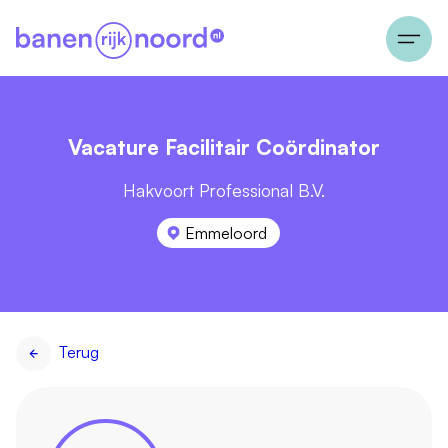
Vacature Facilitair Coördinator
Hakvoort Professional B.V.
Emmeloord
Terug