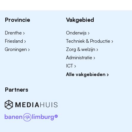
evenementen en uitjes en aanbod in de Bonte
Brink
Mogelijkheid voor geboorte- en
Provincie
Vakgebied
ouderschapsverlof
Collectiviteitskortingsmogelijkheden op diverse
Drenthe ›
Onderwijs ›
verzekeringen waaronder de zorgverzekering
Friesland ›
Techniek & Productie ›
Deelname aan Pensioenfonds Horeca en
Groningen ›
Zorg & welzijn ›
Catering
Administratie ›
Deelname aan fietsleaseplan (afhankelijk van
ICT ›
contract)
Alle vakgebieden ›
Goede, gratis parkeermogelijkheden voor zowel
(elektrische) auto als fiets
Partners
Een attentie op je verjaardag
Elke dag een heerlijk vers soepje in de kantine
tijdens de lunch
Actieve personeelsvereniging 'De Hunebedjes'