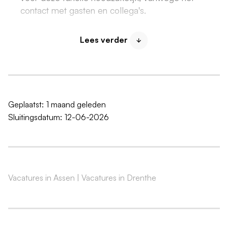
contact met gasten en collega's.
Wat bieden wij jou?
Lees verder
Een gezellig en dynamisch bedrijf om in te werken
Een enthousiast team collega's dat elke dag met
zorg en energie onze hotelkamers omtovert tot
een schoon verblijf voor onze gasten.
Geplaatst:
1 maand geleden
Inschaling en beloning conform Horeca Cao
Sluitingsdatum:
12-06-2026
Leuke secundaire arbeidsvoorwaarden, zoals:
Gratis sporten (fitness, aquasporten en meer!)
Gratis zwemmen
Korting op zwemleskaart
Vacatures in Assen
|
Vacatures in Drenthe
Kortingen voor vrienden en familieleden op het
aanbod van De Bonte Wever
Speciale personeelskortingen voor o.a.