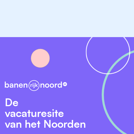
Solliciteren?
Vragen?
Neem gerust contact op met de afdeling
personeelszaken bereikbaar via 0592-356000
De
vacaturesite
van het Noorden