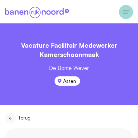
Vacature Facilitair Medewerker
Kamerschoonmaak
De Bonte Wever
Assen
Terug