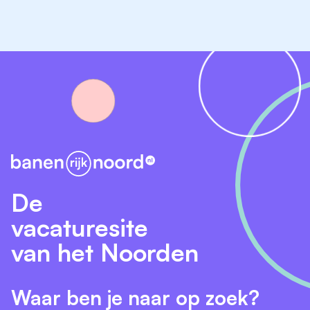
Wat bieden wij jou?
Een uitdagende en afwisselende functie met
impact
Concrete doorgroeimogelijkheden richting
Business Controller
Werken in een innovatieve maakomgeving met
korte lijnen
Marktconform salaris passend bij jouw kennis en
ervaring
40 vrije dagen (27 vakantiedagen en 13 ADV-
De
dagen) volgens de CAO Metalektro
vacaturesite
Een informele, nuchtere en collegiale werksfeer
van het Noorden
Waar ben je naar op zoek?