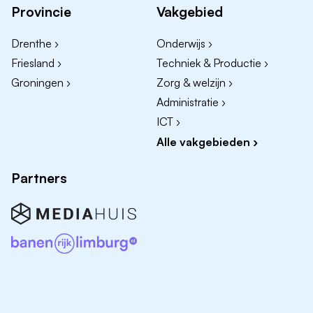
Provincie
Vakgebied
Wat breng jij mee?
Drenthe ›
Onderwijs ›
Afgeronde HBO opleiding in Finance & Control,
Friesland ›
Techniek & Productie ›
Bedrijfseconomie, Accountancy
Groningen ›
Zorg & welzijn ›
Enkele jaren ervaring in een financiële functie
Administratie ›
De ambitie om door te groeien richting Business
ICT ›
Controller
Alle vakgebieden ›
Sterk analytisch vermogen en oog voor detail
Een proactieve houding en goede communicatieve
Partners
vaardigheden
Ervaring in een operationele, logistieke of supply
chain omgeving is een sterke pré
Sterke Excel-vaardigheden (PowerQuery) en
ervaring met Power BI
Kennis van Excel, ervaring bij voorkeur met Exact